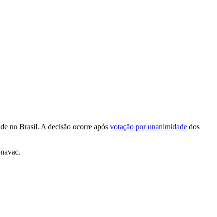
ade no Brasil. A decisão ocorre após
votação por unanimidade
dos
onavac.