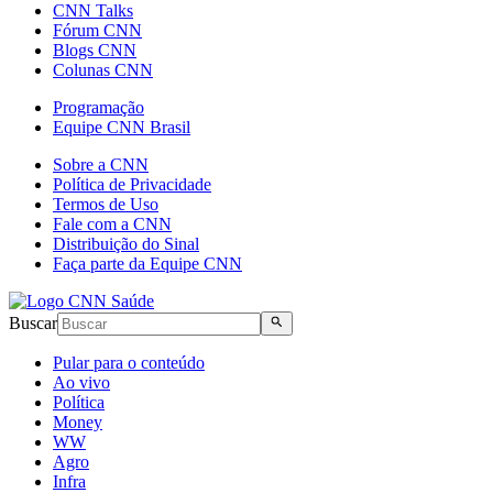
CNN Talks
Fórum CNN
Blogs CNN
Colunas CNN
Programação
Equipe CNN Brasil
Sobre a CNN
Política de Privacidade
Termos de Uso
Fale com a CNN
Distribuição do Sinal
Faça parte da Equipe CNN
Buscar
Pular para o conteúdo
Ao vivo
Política
Money
WW
Agro
Infra