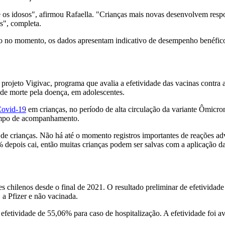
 os idosos", afirmou Rafaella. "Crianças mais novas desenvolvem respo
s", completa.
tido no momento, os dados apresentam indicativo de desempenho benéfico
projeto Vigivac, programa que avalia a efetividade das vacinas contra 
de morte pela doença, em adolescentes.
ovid-19
em crianças, no período de alta circulação da variante Ômicro
tempo de acompanhamento.
e crianças. Não há até o momento registros importantes de reações adve
 depois cai, então muitas crianças podem ser salvas com a aplicação das
 chilenos desde o final de 2021. O resultado preliminar de efetividad
a Pfizer e não vacinada.
etividade de 55,06% para caso de hospitalização. A efetividade foi ava