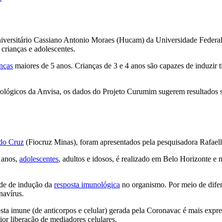
niversitário Cassiano Antonio Moraes (Hucam) da Universidade Federa
crianças e adolescentes.
anças
maiores de 5 anos. Crianças de 3 e 4 anos são capazes de induzir 
ógicos da Anvisa, os dados do Projeto Curumim sugerem resultados sat
do Cruz
(Fiocruz Minas), foram apresentados pela pesquisadora Rafaella
 anos,
adolescentes
, adultos e idosos, é realizado em Belo Horizonte e 
dade de indução da
resposta imunológica
no organismo. Por meio de diferen
navírus.
sta imune (de anticorpos e celular) gerada pela Coronavac é mais expr
aior liberação de mediadores celulares.