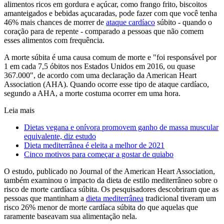
alimentos ricos em gordura e açúcar, como frango frito, biscoitos
amanteigados e bebidas açucaradas, pode fazer com que você tenha
46% mais chances de morrer de
ataque cardíaco
súbito - quando o
coração para de repente - comparado a pessoas que não comem
esses alimentos com frequência.
A morte súbita é uma causa comum de morte e "foi responsável por
1 em cada 7,5 óbitos nos Estados Unidos em 2016, ou quase
367.000", de acordo com uma declaração da American Heart
Association (AHA). Quando ocorre esse tipo de ataque cardíaco,
segundo a AHA, a morte costuma ocorrer em uma hora.
Leia mais
Dietas vegana e onívora promovem ganho de massa muscular
equivalente, diz estudo
Dieta mediterrânea é eleita a melhor de 2021
Cinco motivos para começar a gostar de quiabo
O estudo, publicado no Journal of the American Heart Association,
também examinou o impacto da dieta de estilo mediterrâneo sobre o
risco de morte cardíaca súbita. Os pesquisadores descobriram que as
pessoas que mantinham a
dieta mediterrânea
tradicional tiveram um
risco 26% menor de morte cardíaca súbita do que aquelas que
raramente baseavam sua alimentação nela.