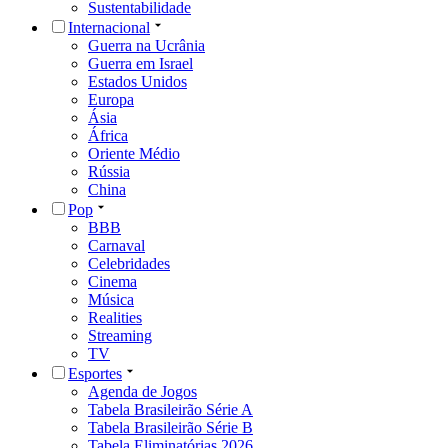
Sustentabilidade
Internacional
Guerra na Ucrânia
Guerra em Israel
Estados Unidos
Europa
Ásia
África
Oriente Médio
Rússia
China
Pop
BBB
Carnaval
Celebridades
Cinema
Música
Realities
Streaming
TV
Esportes
Agenda de Jogos
Tabela Brasileirão Série A
Tabela Brasileirão Série B
Tabela Eliminatórias 2026