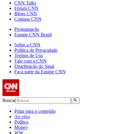
CNN Talks
Fórum CNN
Blogs CNN
Colunas CNN
Programação
Equipe CNN Brasil
Sobre a CNN
Política de Privacidade
Termos de Uso
Fale com a CNN
Distribuição do Sinal
Faça parte da Equipe CNN
Buscar
Pular para o conteúdo
Ao vivo
Política
Money
WW