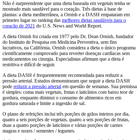
Não é surpreendente que uma dieta baseada em vegetais tenha se
mostrado mais saudável para o coração. Três dietas à base de
plantas: a dieta mediterrânea, a Ornish e a DASH empataram em
primeiro lugar no ranking das
melhores dietas saudáveis para o
coração de 2021
do U.S. News and World Report.
A dieta Ornish foi criada em 1977 pelo Dr. Dean Ornish, fundador
do Instituto de Pesquisa em Medicina Preventiva, sem fins
lucrativos, na Califórnia. Ornish considera a dieta o único programa
cientificamente comprovado para reverter doenças cardíacas sem
medicamentos ou cirurgia. Especialistas afirmam que a dieta é
restritiva e difícil de seguir.
A dieta DASH é frequentemente recomendada para reduzir a
pressão arterial. Estudos demonstraram que seguir a dieta DASH
pode
reduzir a pressão arterial
em questão de semanas. Sua premissa
é simples: coma mais vegetais, frutas e laticínios com baixo teor de
gordura, enquanto diminui o consumo de alimentos ricos em
gordura saturada e limite a ingestão de sal.
O plano de refeições inclui três porções de grãos inteiros por dia,
quatro a seis porções de vegetais, quatro a seis porções de frutas,
duas a quatro porções de laticínios e várias porções de carnes
magras e nozes / sementes / legumes.