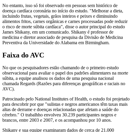
No entanto, isso só foi observado em pessoas sem histórico de
doença cardíaca coronária no início do estudo. "Melhorar a dieta,
incluindo frutas, vegetais, grãos inteiros e peixes e diminuindo
alimentos fritos, carnes orgânicas e carnes processadas pode reduzir
o risco de morte súbita cardíaca", disse o autor principal do estudo
James Shikany, em um comunicado. Shikany é professor de
medicina e diretor associado de pesquisa da Divisão de Medicina
Preventiva da Universidade do Alabama em Birmingham.
Faixa do AVC
No que os pesquisadores estão chamando de o primeiro estudo
observacional para avaliar o papel dos padrões alimentares na morte
súbita, a equipe analisou os dados de uma pesquisa nacional
chamada Regards (Razões para diferenças geográficas e raciais no
AVC).
Patrocinado pelo National Institutes of Health, o estudo foi projetado
para descobrir por que "sulistas e negros americanos têm taxas mais
altas de derrame e doenças relacionadas que afetam a saúde do
cérebro." O trabalhho envolveu 30.239 participantes negros e
brancos, entre 2003 e 2007, e os acompanhou por 10 anos.
Shikany e sua equipe examinaram dados de cerca de 21.000