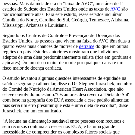
pessoas. Mais da metade era da "faixa de AVC", uma área de 11
estados do Sudeste dos Estados Unidos onde as taxas de
AVC
são
tradicionalmente altas. Para este estudo, esses estados incluíram
Carolina do Norte, Carolina do Sul, Geórgia, Tennessee, Alabama,
Mississippi, Arkansas e Louisiana.
Segundo os Centros de Controle e Prevenção de Doenças dos
Estados Unidos, as pessoas que vivem na faixa do AVC têm duas a
quatro vezes mais chances de morrer de
derrame
do que em outras
regiões do país. Estudos anteriores mostraram que indivíduos
adeptos de uma dieta predominantemente sulista (rica em gorduras e
açúcares) têm um risco maior de morte por qualquer causa e um
risco maior de doença cardíaca.
O estudo levantou algumas questões interessantes de equidade na
saúde e segurança alimentar, disse o Dr. Stephen Juraschek, membro
do Comitê de Nutrição da American Heart Association, que não
esteve envolvido no estudo."Os autores descrevem a 'Dieta do Sul'
com base na geografia dos EUA associada a esse padrão alimentar,
mas seria um erro presumir que esta é uma dieta de escolha", disse
Juraschek, em um comunicado.
"A lacuna na alimentação saudável entre pessoas com recursos e
sem recursos continua a crescer nos EUA, e há uma grande
necessidade de compreender os complexos fatores sociais que