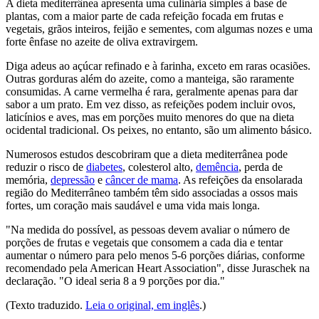
A dieta mediterrânea apresenta uma culinária simples à base de
plantas, com a maior parte de cada refeição focada em frutas e
vegetais, grãos inteiros, feijão e sementes, com algumas nozes e uma
forte ênfase no azeite de oliva extravirgem.
Diga adeus ao açúcar refinado e à farinha, exceto em raras ocasiões.
Outras gorduras além do azeite, como a manteiga, são raramente
consumidas. A carne vermelha é rara, geralmente apenas para dar
sabor a um prato. Em vez disso, as refeições podem incluir ovos,
laticínios e aves, mas em porções muito menores do que na dieta
ocidental tradicional. Os peixes, no entanto, são um alimento básico.
Numerosos estudos descobriram que a dieta mediterrânea pode
reduzir o risco de
diabetes
, colesterol alto,
demência
, perda de
memória,
depressão
e
câncer de mama
. As refeições da ensolarada
região do Mediterrâneo também têm sido associadas a ossos mais
fortes, um coração mais saudável e uma vida mais longa.
"Na medida do possível, as pessoas devem avaliar o número de
porções de frutas e vegetais que consomem a cada dia e tentar
aumentar o número para pelo menos 5-6 porções diárias, conforme
recomendado pela American Heart Association", disse Juraschek na
declaração. "O ideal seria 8 a 9 porções por dia."
(Texto traduzido.
Leia o original, em inglês
.)