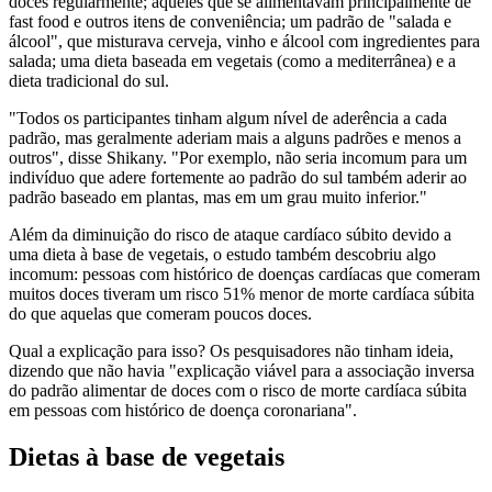
doces regularmente; aqueles que se alimentavam principalmente de
fast food e outros itens de conveniência; um padrão de "salada e
álcool", que misturava cerveja, vinho e álcool com ingredientes para
salada; uma dieta baseada em vegetais (como a mediterrânea) e a
dieta tradicional do sul.
"Todos os participantes tinham algum nível de aderência a cada
padrão, mas geralmente aderiam mais a alguns padrões e menos a
outros", disse Shikany. "Por exemplo, não seria incomum para um
indivíduo que adere fortemente ao padrão do sul também aderir ao
padrão baseado em plantas, mas em um grau muito inferior."
Além da diminuição do risco de ataque cardíaco súbito devido a
uma dieta à base de vegetais, o estudo também descobriu algo
incomum: pessoas com histórico de doenças cardíacas que comeram
muitos doces tiveram um risco 51% menor de morte cardíaca súbita
do que aquelas que comeram poucos doces.
Qual a explicação para isso? Os pesquisadores não tinham ideia,
dizendo que não havia "explicação viável para a associação inversa
do padrão alimentar de doces com o risco de morte cardíaca súbita
em pessoas com histórico de doença coronariana".
Dietas à base de vegetais