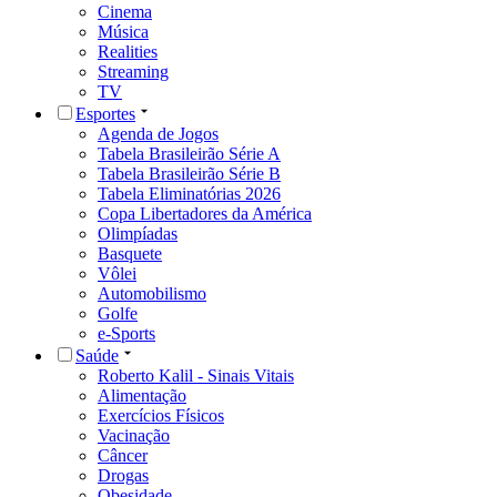
Cinema
Música
Realities
Streaming
TV
Esportes
Agenda de Jogos
Tabela Brasileirão Série A
Tabela Brasileirão Série B
Tabela Eliminatórias 2026
Copa Libertadores da América
Olimpíadas
Basquete
Vôlei
Automobilismo
Golfe
e-Sports
Saúde
Roberto Kalil - Sinais Vitais
Alimentação
Exercícios Físicos
Vacinação
Câncer
Drogas
Obesidade