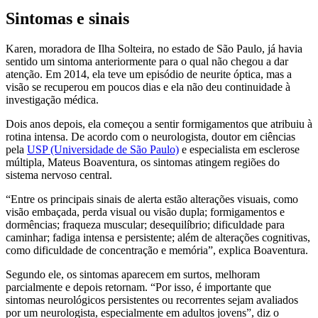
Sintomas e sinais
Karen, moradora de Ilha Solteira, no estado de São Paulo, já havia
sentido um sintoma anteriormente para o qual não chegou a dar
atenção. Em 2014, ela teve um episódio de neurite óptica, mas a
visão se recuperou em poucos dias e ela não deu continuidade à
investigação médica.
Dois anos depois, ela começou a sentir formigamentos que atribuiu à
rotina intensa. De acordo com o neurologista, doutor em ciências
pela
USP (Universidade de São Paulo)
e especialista em esclerose
múltipla, Mateus Boaventura, os sintomas atingem regiões do
sistema nervoso central.
“Entre os principais sinais de alerta estão alterações visuais, como
visão embaçada, perda visual ou visão dupla; formigamentos e
dormências; fraqueza muscular; desequilíbrio; dificuldade para
caminhar; fadiga intensa e persistente; além de alterações cognitivas,
como dificuldade de concentração e memória”, explica Boaventura.
Segundo ele, os sintomas aparecem em surtos, melhoram
parcialmente e depois retornam. “Por isso, é importante que
sintomas neurológicos persistentes ou recorrentes sejam avaliados
por um neurologista, especialmente em adultos jovens”, diz o