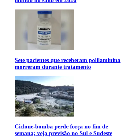
mundo no salto em 2026
Sete pacientes que receberam polilaminina
morreram durante tratamento
Ciclone-bomba perde força no fim de
semana; veja previsão no Sul e Sudeste