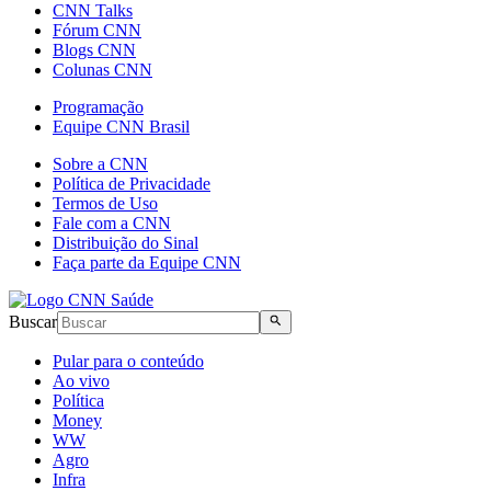
CNN Talks
Fórum CNN
Blogs CNN
Colunas CNN
Programação
Equipe CNN Brasil
Sobre a CNN
Política de Privacidade
Termos de Uso
Fale com a CNN
Distribuição do Sinal
Faça parte da Equipe CNN
Buscar
Pular para o conteúdo
Ao vivo
Política
Money
WW
Agro
Infra