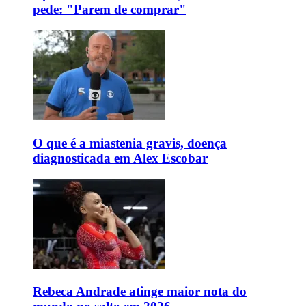
pede: "Parem de comprar"
O que é a miastenia gravis, doença
diagnosticada em Alex Escobar
Rebeca Andrade atinge maior nota do