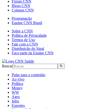
Fórum CNN
Blogs CNN
Colunas CNN
Programação
Equipe CNN Brasil
Sobre a CNN
Política de Privacidade
Termos de Uso
Fale com a CNN
Distribuição do Sinal
Faça parte da Equipe CNN
Buscar
Pular para o conteúdo
Ao vivo
Política
Money
WW
Agro
Infra
Esportes