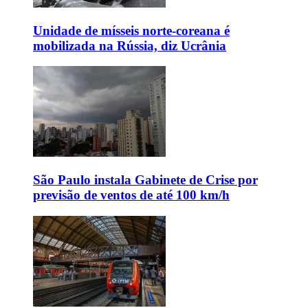
Unidade de mísseis norte-coreana é
mobilizada na Rússia, diz Ucrânia
São Paulo instala Gabinete de Crise por
previsão de ventos de até 100 km/h