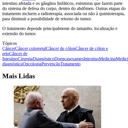
intestino afetada e os gânglios linfáticos, estruturas que fazem parte
do sistema de defesa do corpo, dentro do abdômen. Outras etapas do
tratamento incluem a radioterapia, associada ou não à quimioterapia,
para diminuir a possibilidade de retorno do tumor.
O tratamento depende principalmente do tamanho, localização e
extensão do tumor.
Tópicos
Câncer
Câncer colorretal
Câncer de cólon
Câncer de cólon e
reto
Câncer de
Intestino
Cirurgia
Diagnóstico
Doenças
exames
Intestino
Medicina
Medic
diagnóstica
Oncologia
Prevenção
Tratamento
Mais Lidas