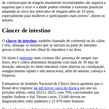
de colonoscopia de triagem atualmente recomendados são seguros e
sugerem que o sexo e a idade podem orientar a extensão potencial
adaptada ao risco dos intervalos de triagem além de 10 anos,
especialmente para mulheres e participantes mais jovens", dizem os
autores.
Câncer de intestino
O
câncer de intestino
, também chamado de colorretal ou do cólon
e reto, abrange os tumores que se iniciam na parte do intestino
grosso (cólon), no reto (final do intestino) e no ânus.
Os sinais e
sintomas
mais comuns são: presença de sangue nas
fezes, dor e cólica abdominal frequente com mais de 30 dias de
duração, alteração no ritmo intestinal como diarreia ou constipação,
emagrecimento rápido e não intencional, além de anemia, cansaço e
fraqueza.
Estimativas do Instituto Nacional de Câncer (Inca) apontam que o
Brasil deve registrar
44 mil novos casos da doença
por ano no
próximo triênio, entre 2023 e 2025, com 70% concentrados nas
regiões Sudeste e Sul. Desses casos, 23.660 devem ser
diagnosticados entre mulheres e 21.970 entre homens.