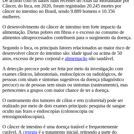
De acordo com os dados mais recentes do Atlas da Mortalidade por
Câncer, do Inca, em 2020, foram registradas 20.245 mortes por
câncer no intestino no Brasil, sendo 9.889 homens e 10.356
mulheres.
O desenvolvimento do câncer de intestino tem forte impacto da
alimentação. Dietas pobres em fibras e o excesso no consumo de
alimentos ultraprocessados contribuem para o surgimento da doença.
Segundo o Inca, os principais fatores relacionados ao maior risco de
desenvolver câncer do intestino são: idade igual ou acima de 50
anos, excesso de peso corporal e
alimentação
não saudável.
A detecção precoce pode ser feita por meio da investigação com
exames clínicos, laboratoriais, endoscópicos ou radiológicos, de
pessoas com sinais e sintomas sugestivos da doença (diagnóstico
precoce) ou de pessoas sem sinais ou sintomas (rastreamento), mas
pertencentes a grupos com maior chance de ter a doença.
O rastreamento dos tumores de cólon e reto (colorretal) pode ser
realizado por meio de dois exames principais: pesquisa de sangue
oculto nas fezes e endoscopias (colonoscopia ou
retossigmoidoscopias).
O câncer de intestino é uma doença tratável e frequentemente
curável. A
cirurgia
é o tratamento inicial, retirando a parte do