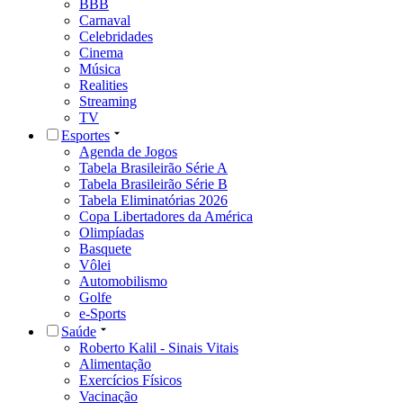
BBB
Carnaval
Celebridades
Cinema
Música
Realities
Streaming
TV
Esportes
Agenda de Jogos
Tabela Brasileirão Série A
Tabela Brasileirão Série B
Tabela Eliminatórias 2026
Copa Libertadores da América
Olimpíadas
Basquete
Vôlei
Automobilismo
Golfe
e-Sports
Saúde
Roberto Kalil - Sinais Vitais
Alimentação
Exercícios Físicos
Vacinação