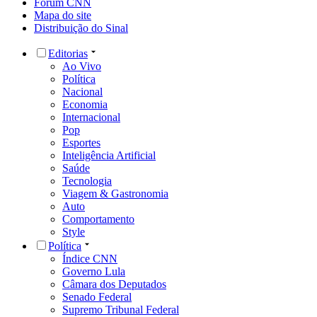
Fórum CNN
Mapa do site
Distribuição do Sinal
Editorias
Ao Vivo
Política
Nacional
Economia
Internacional
Pop
Esportes
Inteligência Artificial
Saúde
Tecnologia
Viagem & Gastronomia
Auto
Comportamento
Style
Política
Índice CNN
Governo Lula
Câmara dos Deputados
Senado Federal
Supremo Tribunal Federal