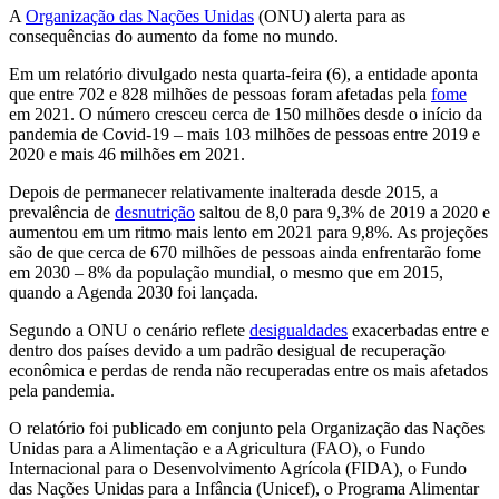
A
Organização das Nações Unidas
(ONU) alerta para as
consequências do aumento da fome no mundo.
Em um relatório divulgado nesta quarta-feira (6), a entidade aponta
que entre 702 e 828 milhões de pessoas foram afetadas pela
fome
em 2021. O número cresceu cerca de 150 milhões desde o início da
pandemia de Covid-19 – mais 103 milhões de pessoas entre 2019 e
2020 e mais 46 milhões em 2021.
Depois de permanecer relativamente inalterada desde 2015, a
prevalência de
desnutrição
saltou de 8,0 para 9,3% de 2019 a 2020 e
aumentou em um ritmo mais lento em 2021 para 9,8%. As projeções
são de que cerca de 670 milhões de pessoas ainda enfrentarão fome
em 2030 – 8% da população mundial, o mesmo que em 2015,
quando a Agenda 2030 foi lançada.
Segundo a ONU o cenário reflete
desigualdades
exacerbadas entre e
dentro dos países devido a um padrão desigual de recuperação
econômica e perdas de renda não recuperadas entre os mais afetados
pela pandemia.
O relatório foi publicado em conjunto pela Organização das Nações
Unidas para a Alimentação e a Agricultura (FAO), o Fundo
Internacional para o Desenvolvimento Agrícola (FIDA), o Fundo
das Nações Unidas para a Infância (Unicef), o Programa Alimentar