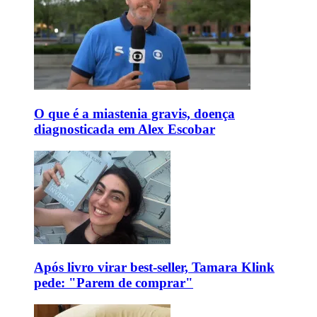
O que é a miastenia gravis, doença
diagnosticada em Alex Escobar
Após livro virar best-seller, Tamara Klink
pede: "Parem de comprar"