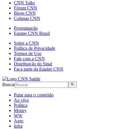
CNN Talks
Fórum CNN
Blogs CNN
Colunas CNN
Programação
Equipe CNN Brasil
Sobre a CNN
Política de Privacidade
Termos de Uso
Fale com a CNN
Distribuição do Sinal
Faça parte da Equipe CNN
Buscar
Pular para o conteúdo
Ao vivo
Política
Money
WW
Agro
Infra