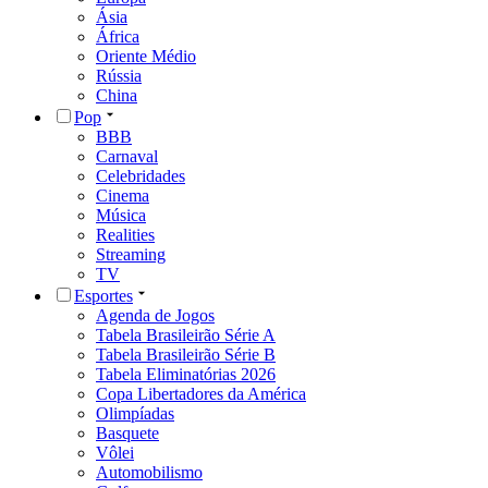
Ásia
África
Oriente Médio
Rússia
China
Pop
BBB
Carnaval
Celebridades
Cinema
Música
Realities
Streaming
TV
Esportes
Agenda de Jogos
Tabela Brasileirão Série A
Tabela Brasileirão Série B
Tabela Eliminatórias 2026
Copa Libertadores da América
Olimpíadas
Basquete
Vôlei
Automobilismo