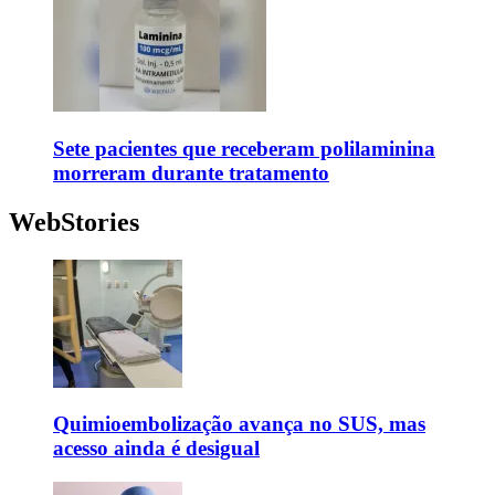
Sete pacientes que receberam polilaminina
morreram durante tratamento
WebStories
Quimioembolização avança no SUS, mas
acesso ainda é desigual