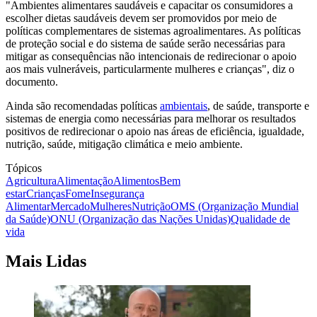
"Ambientes alimentares saudáveis e capacitar os consumidores a
escolher dietas saudáveis devem ser promovidos por meio de
políticas complementares de sistemas agroalimentares. As políticas
de proteção social e do sistema de saúde serão necessárias para
mitigar as consequências não intencionais de redirecionar o apoio
aos mais vulneráveis, particularmente mulheres e crianças", diz o
documento.
Ainda são recomendadas políticas
ambientais
, de saúde, transporte e
sistemas de energia como necessárias para melhorar os resultados
positivos de redirecionar o apoio nas áreas de eficiência, igualdade,
nutrição, saúde, mitigação climática e meio ambiente.
Tópicos
Agricultura
Alimentação
Alimentos
Bem
estar
Crianças
Fome
Insegurança
Alimentar
Mercado
Mulheres
Nutrição
OMS (Organização Mundial
da Saúde)
ONU (Organização das Nações Unidas)
Qualidade de
vida
Mais Lidas