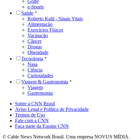
Golfe
e-Sports
Saúde
Roberto Kalil - Sinais Vitais
Alimentação
Exercícios Físicos
Vacinação
Câncer
Drogas
Obesidade
Tecnologia
Nasa
Ciência
Curiosidades
Viagem & Gastronomia
Viagem
Gastronomia
Sobre a CNN Brasil
Aviso Legal e Política de Privacidade
Termos de Uso
Fale com a CNN
Faça parte da Equipe CNN
© Cable News Network Brasil. Uma empresa NOVUS MÍDIA.