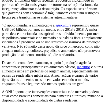
A ONU argumenta que os recentes retrocessos indicam que as
políticas não estão mais gerando retornos na redução da fome, da
insegurança alimentar e da desnutrição. Os especialistas afirmam
que governos com economia é frágil também enfrentam restrições
fiscais para transformar os sistemas agroalimentares.
"O apoio mundial à alimentação e à
agricultura
representou quase
US$ 630 bilhões por ano, em média, entre 2013 e 2018. A maior
parte dela é direcionada aos agricultores individualmente, por meio
de políticas comerciais e de mercado e subsídios fiscais amplamente
vinculados à produção ou ao uso irrestrito de insumos de produção
variáveis. Não só muito deste apoio distorce o mercado, como não
chega a muitos agricultores, prejudica o ambiente e não promove a
produção de alimentos nutritivos", diz o relatório.
De acordo com o levantamento, o apoio à produção agrícola
concentra-se principalmente em alimentos básicos,
laticínios
e outros
alimentos ricos em proteínas de origem animal, especialmente em
países de renda alta e média-alta. Arroz, açúcar e carnes de vários
tipos são os alimentos mais incentivados em todo o mundo,
enquanto frutas e legumes são menos apoiados em geral.
A ONU aponta que intervenções comerciais e de mercado podem
atuar como barreiras comerciais para alimentos nutritivos, minando a
disponibilidade e acessibilidade de dietas saudáveis.