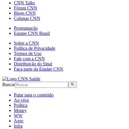
CNN Talks
Fórum CNN
Blogs CNN
Colunas CNN
Programação
Equipe CNN Brasil
Sobre a CNN
Política de Privacidade
Termos de Uso
Fale com a CNN
Distribuição do Sinal
Faça parte da Equipe CNN
Buscar
Pular para o conteúdo
Ao vivo
Política
Money
WW
Agro
Infra