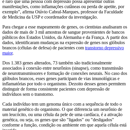
é raro que uma pessoa com depressão possa apresentar outras
manifestações, como inflamações cutâneas ou perda de apetite, por
exemplo”, afirma Otávio Cabral-Marques, professor da Faculdade
de Medicina da USP e coordenador da investigação.
Para chegar a esse mapeamento de genes, os cientistas analisaram os
dados de mais de 3 mil amostras de sangue provenientes de bancos
públicos dos Estados Unidos, da Alemanha e da França. A partir dos
dados, identificaram mudanças na expressão de genes nos glóbulos
brancos (células de defesa) de pacientes com
transtorno depressivo
maior
.
Dos 1.383 genes alterados, 73 também são tradicionalmente
associados à conexão entre neurônios (sinapse), como transmissão
de neurotransmissores e formação de conexões neurais. No caso dos
glóbulos brancos, esses genes participam de vias imunológicas e
inflamatórias por todo o organismo. Dezoito desses genes permitem
distinguir de forma consistente pacientes com depressão de
indivíduos sem o transtorno.
Cada indivíduo tem um genoma único com a sequência de todo o
material genético do organismo. O que diferencia um neurônio de
um leucócito, ou uma célula da pele de uma cardíaca, é a ativação
genética, ou seja, os genes que são "ligados" ou "desligados"
conforme a função, condição ou ambiente em que aquela célula está