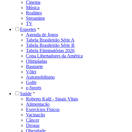
Cinema
Música
Realities
Streaming
TV
Esportes
Agenda de Jogos
Tabela Brasileirão Série A
Tabela Brasileirão Série B
Tabela Eliminatórias 2026
Copa Libertadores da América
Olimpíadas
Basquete
Vôlei
Automobilismo
Golfe
e-Sports
Saúde
Roberto Kalil - Sinais Vitais
Alimentação
Exercícios Físicos
Vacinação
Câncer
Drogas
Obesidade