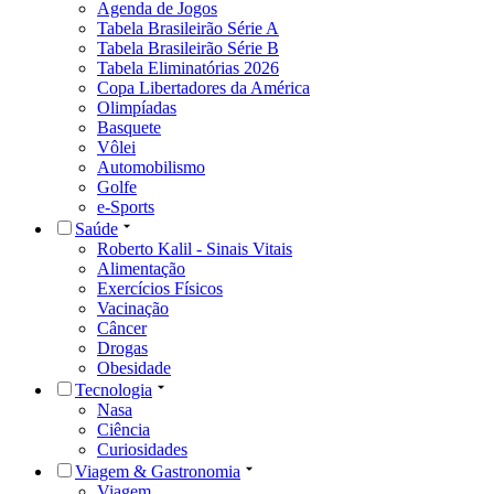
Agenda de Jogos
Tabela Brasileirão Série A
Tabela Brasileirão Série B
Tabela Eliminatórias 2026
Copa Libertadores da América
Olimpíadas
Basquete
Vôlei
Automobilismo
Golfe
e-Sports
Saúde
Roberto Kalil - Sinais Vitais
Alimentação
Exercícios Físicos
Vacinação
Câncer
Drogas
Obesidade
Tecnologia
Nasa
Ciência
Curiosidades
Viagem & Gastronomia
Viagem