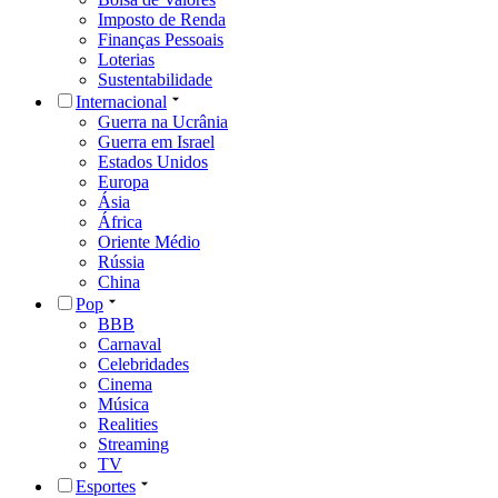
Imposto de Renda
Finanças Pessoais
Loterias
Sustentabilidade
Internacional
Guerra na Ucrânia
Guerra em Israel
Estados Unidos
Europa
Ásia
África
Oriente Médio
Rússia
China
Pop
BBB
Carnaval
Celebridades
Cinema
Música
Realities
Streaming
TV
Esportes