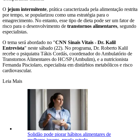
O
jejum intermitente
, prática caracterizada pela alimentação restrita
por tempo, se popularizou como uma estratégia para o
emagrecimento. No entanto, esse tipo de dieta pode ser um fator de
risco para o desenvolvimento de
transtornos alimentares
, segundo
especialistas.
O tema será abordado no "
CNN Sinais Vitais - Dr. Kalil
Entrevista
" neste sábado (22). No programa, Dr. Roberto Kalil
recebe o psiquiatra Tákis Cordás, coordenador do Ambulatório de
Transtornos Alimentares do HC/SP (Ambulim), e a nutricionista
Fernanda Pisciolaro, especialista em distúrbios metabólicos e risco
cardiovascular.
Leia Mais
Solidão pode piorar hábitos alimentares de
mulheres jovens, revela estudo