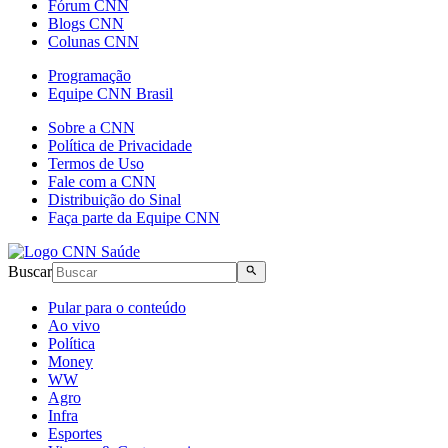
Fórum CNN
Blogs CNN
Colunas CNN
Programação
Equipe CNN Brasil
Sobre a CNN
Política de Privacidade
Termos de Uso
Fale com a CNN
Distribuição do Sinal
Faça parte da Equipe CNN
Buscar
Pular para o conteúdo
Ao vivo
Política
Money
WW
Agro
Infra
Esportes