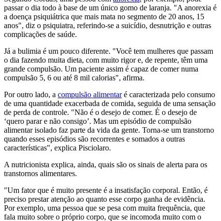
passar o dia todo à base de um único gomo de laranja. "A anorexia é
a doença psiquiátrica que mais mata no segmento de 20 anos, 15
anos", diz o psiquiatra, referindo-se a suicídio, desnutrição e outras
complicações de saúde.
Já a bulimia é um pouco diferente. "Você tem mulheres que passam
o dia fazendo muita dieta, com muito rigor e, de repente, têm uma
grande compulsão. Um paciente assim é capaz de comer numa
compulsão 5, 6 ou até 8 mil calorias", afirma.
Por outro lado, a
compulsão alimentar
é caracterizada pelo consumo
de uma quantidade exacerbada de comida, seguida de uma sensação
de perda de controle. "Não é o desejo de comer. É o desejo de
‘quero parar e não consigo’. Mas um episódio de compulsão
alimentar isolado faz parte da vida da gente. Torna-se um transtorno
quando esses episódios são recorrentes e somados a outras
características", explica Pisciolaro.
A nutricionista explica, ainda, quais são os sinais de alerta para os
transtornos alimentares.
"Um fator que é muito presente é a insatisfação corporal. Então, é
preciso prestar atenção ao quanto esse corpo ganha de evidência.
Por exemplo, uma pessoa que se pesa com muita frequência, que
fala muito sobre o próprio corpo, que se incomoda muito com o