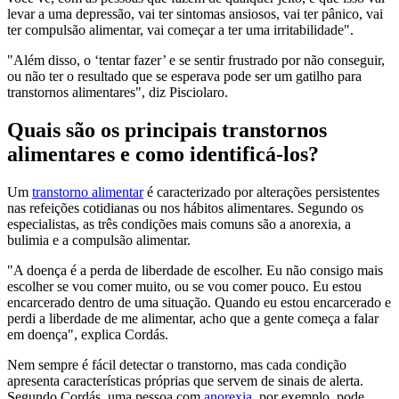
levar a uma depressão, vai ter sintomas ansiosos, vai ter pânico, vai
ter compulsão alimentar, vai começar a ter uma irritabilidade".
"Além disso, o ‘tentar fazer’ e se sentir frustrado por não conseguir,
ou não ter o resultado que se esperava pode ser um gatilho para
transtornos alimentares", diz Pisciolaro.
Quais são os principais transtornos
alimentares e como identificá-los?
Um
transtorno alimentar
é caracterizado por alterações persistentes
nas refeições cotidianas ou nos hábitos alimentares. Segundo os
especialistas, as três condições mais comuns são a anorexia, a
bulimia e a compulsão alimentar.
"A doença é a perda de liberdade de escolher. Eu não consigo mais
escolher se vou comer muito, ou se vou comer pouco. Eu estou
encarcerado dentro de uma situação. Quando eu estou encarcerado e
perdi a liberdade de me alimentar, acho que a gente começa a falar
em doença", explica Cordás.
Nem sempre é fácil detectar o transtorno, mas cada condição
apresenta características próprias que servem de sinais de alerta.
Segundo Cordás, uma pessoa com
anorexia
, por exemplo, pode