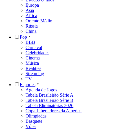
Europa
Ásia
África
Oriente Médio
Rússia
China
Pop
BBB
Carnaval
Celebridades
Cinema
Música
Realities
Streaming
TV
Esportes
Agenda de Jogos
Tabela Brasileirão Série A
Tabela Brasileirão Série B
Tabela Eliminatórias 2026
Copa Libertadores da América
Olimpíadas
Basquete
Vôlei