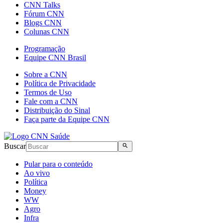
CNN Talks
Fórum CNN
Blogs CNN
Colunas CNN
Programação
Equipe CNN Brasil
Sobre a CNN
Política de Privacidade
Termos de Uso
Fale com a CNN
Distribuição do Sinal
Faça parte da Equipe CNN
Buscar
Pular para o conteúdo
Ao vivo
Política
Money
WW
Agro
Infra