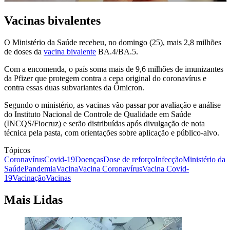
Vacinas bivalentes
O Ministério da Saúde recebeu, no domingo (25), mais 2,8 milhões
de doses da
vacina bivalente
BA.4/BA.5.
Com a encomenda, o país soma mais de 9,6 milhões de imunizantes
da Pfizer que protegem contra a cepa original do coronavírus e
contra essas duas subvariantes da Ômicron.
Segundo o ministério, as vacinas vão passar por avaliação e análise
do Instituto Nacional de Controle de Qualidade em Saúde
(INCQS/Fiocruz) e serão distribuídas após divulgação de nota
técnica pela pasta, com orientações sobre aplicação e público-alvo.
Tópicos
Coronavírus
Covid-19
Doenças
Dose de reforço
Infecção
Ministério da
Saúde
Pandemia
Vacina
Vacina Coronavírus
Vacina Covid-
19
Vacinação
Vacinas
Mais Lidas