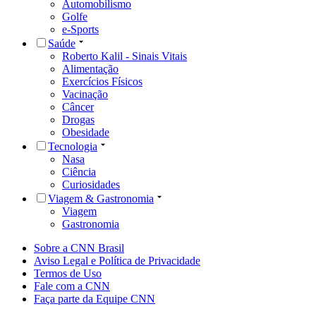
Automobilismo
Golfe
e-Sports
Saúde
Roberto Kalil - Sinais Vitais
Alimentação
Exercícios Físicos
Vacinação
Câncer
Drogas
Obesidade
Tecnologia
Nasa
Ciência
Curiosidades
Viagem & Gastronomia
Viagem
Gastronomia
Sobre a CNN Brasil
Aviso Legal e Política de Privacidade
Termos de Uso
Fale com a CNN
Faça parte da Equipe CNN