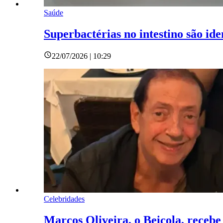
Saúde
Superbactérias no intestino são id
22/07/2026 | 10:29
Celebridades
Marcos Oliveira, o Beiçola, recebe 