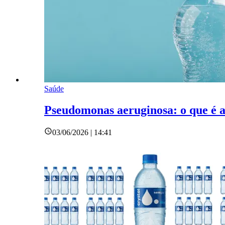
Saúde
Pseudomonas aeruginosa: o que é a
03/06/2026 | 14:41