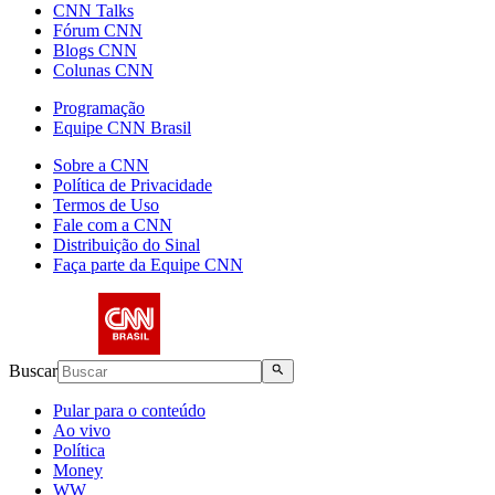
CNN Talks
Fórum CNN
Blogs CNN
Colunas CNN
Programação
Equipe CNN Brasil
Sobre a CNN
Política de Privacidade
Termos de Uso
Fale com a CNN
Distribuição do Sinal
Faça parte da Equipe CNN
Buscar
Pular para o conteúdo
Ao vivo
Política
Money
WW