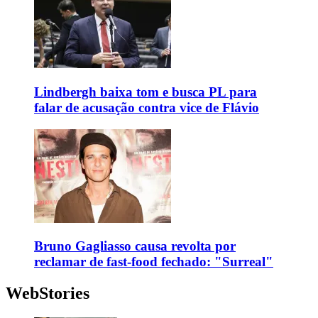
Lindbergh baixa tom e busca PL para
falar de acusação contra vice de Flávio
Bruno Gagliasso causa revolta por
reclamar de fast-food fechado: "Surreal"
WebStories