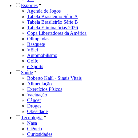
Esportes
Agenda de Jogos
Tabela Brasileirão Série A
Tabela Brasileirão Série B
Tabela Eliminatórias 2026
Copa Libertadores da América
Olimpíadas
Basquete
Vôlei
Automobilismo
Golfe
e-Sports
Saúde
Roberto Kalil - Sinais Vitais
Alimentação
Exercícios Físicos
Vacinação
Câncer
Drogas
Obesidade
Tecnologia
Nasa
Ciência
Curiosidades