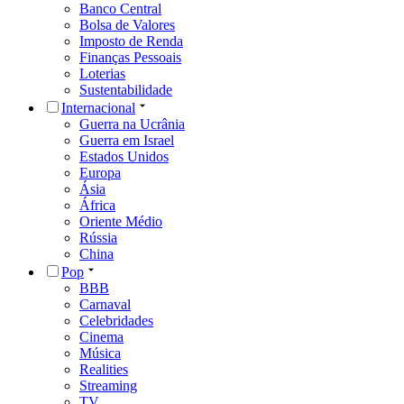
Banco Central
Bolsa de Valores
Imposto de Renda
Finanças Pessoais
Loterias
Sustentabilidade
Internacional
Guerra na Ucrânia
Guerra em Israel
Estados Unidos
Europa
Ásia
África
Oriente Médio
Rússia
China
Pop
BBB
Carnaval
Celebridades
Cinema
Música
Realities
Streaming
TV