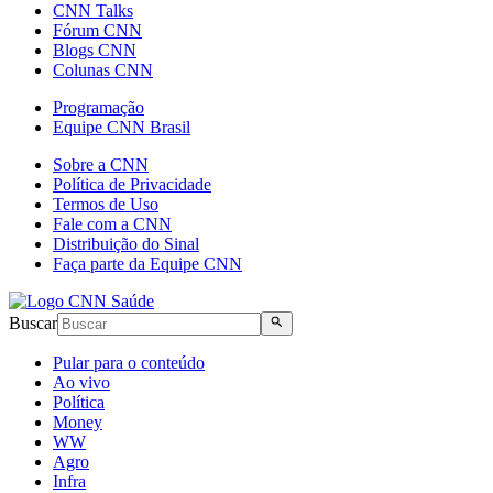
CNN Talks
Fórum CNN
Blogs CNN
Colunas CNN
Programação
Equipe CNN Brasil
Sobre a CNN
Política de Privacidade
Termos de Uso
Fale com a CNN
Distribuição do Sinal
Faça parte da Equipe CNN
Buscar
Pular para o conteúdo
Ao vivo
Política
Money
WW
Agro
Infra