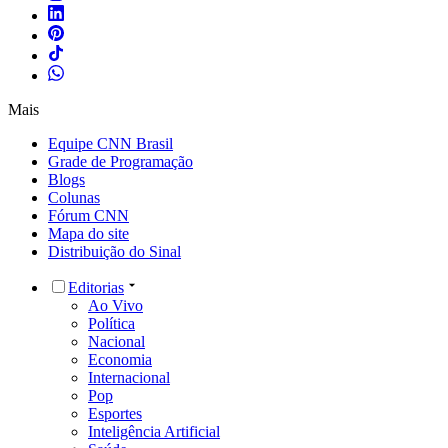
Mais
Equipe CNN Brasil
Grade de Programação
Blogs
Colunas
Fórum CNN
Mapa do site
Distribuição do Sinal
Editorias
Ao Vivo
Política
Nacional
Economia
Internacional
Pop
Esportes
Inteligência Artificial