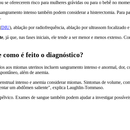
u se oferecerem risco para mulheres grávidas ou para o bebê no momen
ngramento intenso também podem considerar a histerectomia. Para pacie
.
(
DIU
), ablação por radiofrequência, ablação por ultrassom focalizado e
te
, já que, nas fases iniciais, ele tende a ser menor e menos extenso. C
 como é feito o diagnóstico?
s aos miomas uterinos incluem sangramento intenso e anormal, dor, com
espontâneo, além de anemia.
strual intenso e anemia considerar miomas. Sintomas de volume, como
entar um abdômen saliente", explica Laughlin-Tommaso.
 pélvico. Exames de sangue também podem ajudar a investigar possíveis