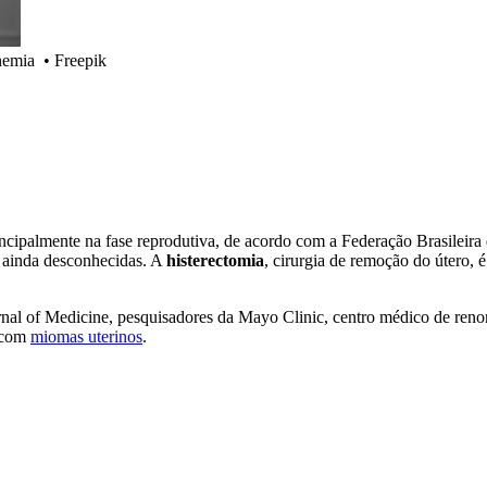
nemia
•
Freepik
ncipalmente na fase reprodutiva, de acordo com a Federação Brasileira 
 ainda desconhecidas. A
histerectomia
, cirurgia de remoção do útero,
al of Medicine, pesquisadores da Mayo Clinic, centro médico de reno
s com
miomas uterinos
.