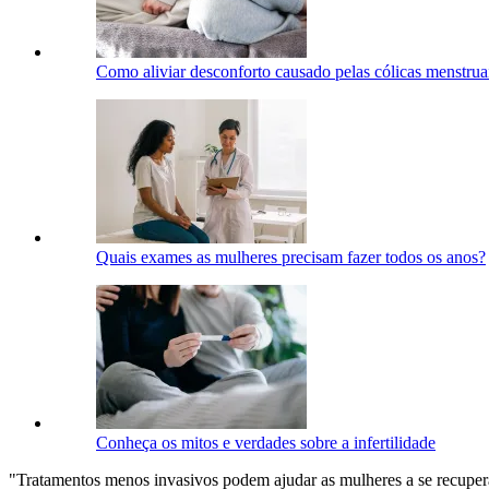
Como aliviar desconforto causado pelas cólicas menstruai
Quais exames as mulheres precisam fazer todos os anos?
Conheça os mitos e verdades sobre a infertilidade
"Tratamentos menos invasivos podem ajudar as mulheres a se recupe