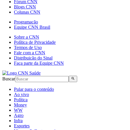
Fórum CNN
Blogs CNN
Colunas CNN
Programação
Equipe CNN Brasil
Sobre a CNN
Política de Privacidade
Termos de Uso
Fale com a CNN
Distribuição do Sinal
Faça parte da Equipe CNN
Buscar
Pular para o conteúdo
Ao vivo
Política
Money
WW
Agro
Infra
Esportes