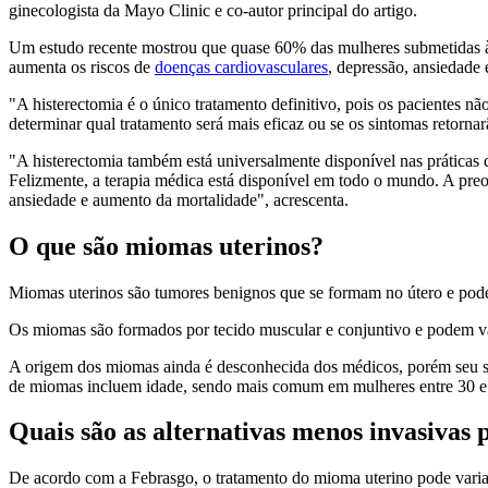
ginecologista da Mayo Clinic e co-autor principal do artigo.
Um estudo recente mostrou que quase 60% das mulheres submetidas 
aumenta os riscos de
doenças cardiovasculares
, depressão, ansiedade
"A histerectomia é o único tratamento definitivo, pois os pacientes n
determinar qual tratamento será mais eficaz ou se os sintomas retor
"A histerectomia também está universalmente disponível nas práticas d
Felizmente, a terapia médica está disponível em todo o mundo. A pre
ansiedade e aumento da mortalidade", acrescenta.
O que são miomas uterinos?
Miomas uterinos são tumores benignos que se formam no útero e podem
Os miomas são formados por tecido muscular e conjuntivo e podem v
A origem dos miomas ainda é desconhecida dos médicos, porém seu surg
de miomas incluem idade, sendo mais comum em mulheres entre 30 e 5
Quais são as alternativas menos invasivas
De acordo com a Febrasgo, o tratamento do mioma uterino pode varia