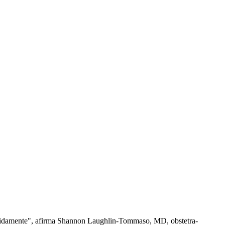
apidamente", afirma Shannon Laughlin-Tommaso, MD, obstetra-