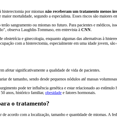
à histerectomia por miomas
não receberam um tratamento menos inv
 e maior mortalidade, segundo a especialista. Esses riscos são maiores
ão terão sangramento ou miomas no futuro. Para pacientes e médicos, is
narão", observa Laughlin-Tommaso, em entrevista à
CNN
.
e obstetrícia e ginecologia, enquanto algumas das alternativas à hister
ocupação com a histerectomia, especialmente em uma idade jovem, são o
 afetar significativamente a qualidade de vida de pacientes.
ariar de tamanho, sendo desde pequenos nódulos até massas volumosas
imento pode ter influência genética e estar relacionado ao estímulo ho
0 anos, histórico familiar,
obesidade
e fatores hormonais.
 para o tratamento?
r de acordo com a localização, tamanho e quantidade de miomas. A fed