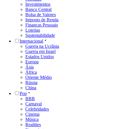
Investimentos
Banco Central
Bolsa de Valores
Imposto de Renda
Finanças Pessoais
Loterias
Sustentabilidade
Internacional
Guerra na Ucrânia
Guerra em Israel
Estados Unidos
Europa
Ásia
África
Oriente Médio
Rússia
China
Pop
BBB
Carnaval
Celebridades
Cinema
Música
Realities