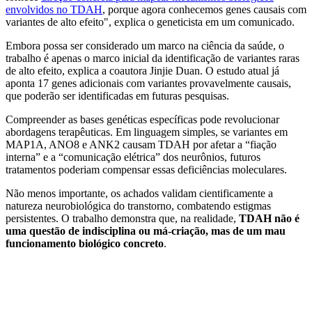
envolvidos no TDAH
, porque agora conhecemos genes causais com
variantes de alto efeito", explica o geneticista em um comunicado.
Embora possa ser considerado um marco na ciência da saúde, o
trabalho é apenas o marco inicial da identificação de variantes raras
de alto efeito, explica a coautora Jinjie Duan. O estudo atual já
aponta 17 genes adicionais com variantes provavelmente causais,
que poderão ser identificadas em futuras pesquisas.
Compreender as bases genéticas específicas pode revolucionar
abordagens terapêuticas. Em linguagem simples, se variantes em
MAP1A, ANO8 e ANK2 causam TDAH por afetar a “fiação
interna” e a “comunicação elétrica” dos neurônios, futuros
tratamentos poderiam compensar essas deficiências moleculares.
Não menos importante, os achados validam cientificamente a
natureza neurobiológica do transtorno, combatendo estigmas
persistentes. O trabalho demonstra que, na realidade,
TDAH não é
uma questão de indisciplina ou má-criação, mas de um mau
funcionamento biológico concreto
.