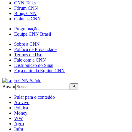
CNN Talks
Fórum CNN
Blogs CNN
Colunas CNN
Programação
Equipe CNN Brasil
Sobre a CNN
Política de Privacidade
Termos de Uso
Fale com a CNN
Distribuição do Sinal
Faça parte da Equipe CNN
Buscar
Pular para o conteúdo
Ao vivo
Política
Money
WW
Agro
Infra