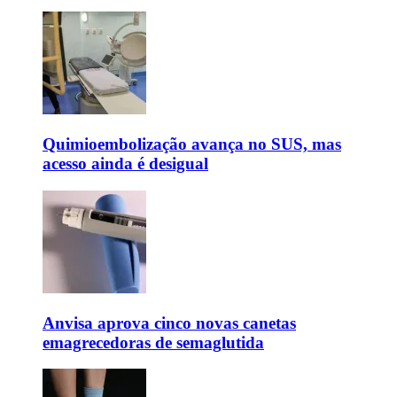
Quimioembolização avança no SUS, mas
acesso ainda é desigual
Anvisa aprova cinco novas canetas
emagrecedoras de semaglutida