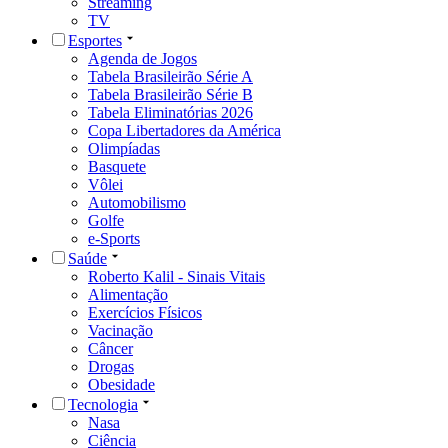
Streaming
TV
Esportes
Agenda de Jogos
Tabela Brasileirão Série A
Tabela Brasileirão Série B
Tabela Eliminatórias 2026
Copa Libertadores da América
Olimpíadas
Basquete
Vôlei
Automobilismo
Golfe
e-Sports
Saúde
Roberto Kalil - Sinais Vitais
Alimentação
Exercícios Físicos
Vacinação
Câncer
Drogas
Obesidade
Tecnologia
Nasa
Ciência