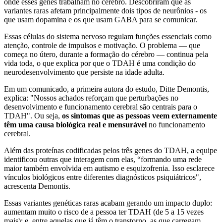
onde esses genes trabalham no cérebro. Descobriram que as
variantes raras afetam principalmente dois tipos de neurônios - os
que usam dopamina e os que usam GABA para se comunicar.
Essas células do sistema nervoso regulam funções essenciais como
atenção, controle de impulsos e motivação. O problema — que
começa no útero, durante a formação do cérebro — continua pela
vida toda, o que explica por que o TDAH é uma condição do
neurodesenvolvimento que persiste na idade adulta.
Em um comunicado, a primeira autora do estudo, Ditte Demontis,
explica: "Nossos achados reforçam que perturbações no
desenvolvimento e funcionamento cerebral são centrais para o
TDAH". Ou seja,
os sintomas que as pessoas veem externamente
têm uma causa biológica real e mensurável
no funcionamento
cerebral.
Além das proteínas codificadas pelos três genes do TDAH, a equipe
identificou outras que interagem com elas, “formando uma rede
maior também envolvida em autismo e esquizofrenia. Isso esclarece
vínculos biológicos entre diferentes diagnósticos psiquiátricos",
acrescenta Demontis.
Essas variantes genéticas raras acabam gerando um impacto duplo:
aumentam muito o risco de a pessoa ter TDAH (de 5 a 15 vezes
mais); e, entre aquelas que já têm o transtorno, as que carregam