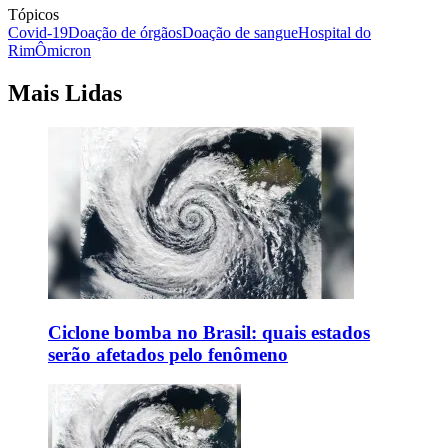
Tópicos
Covid-19
Doação de órgãos
Doação de sangue
Hospital do
Rim
Ômicron
Mais Lidas
Ciclone bomba no Brasil: quais estados
serão afetados pelo fenômeno