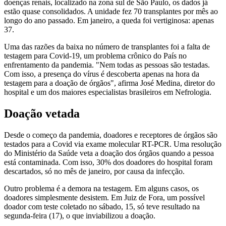
doenças renais, localizado na zona sul de São Paulo, os dados já
estão quase consolidados. A unidade fez 70 transplantes por mês ao
longo do ano passado. Em janeiro, a queda foi vertiginosa: apenas
37.
Uma das razões da baixa no número de transplantes foi a falta de
testagem para Covid-19, um problema crônico do País no
enfrentamento da pandemia. "Nem todas as pessoas são testadas.
Com isso, a presença do vírus é descoberta apenas na hora da
testagem para a doação de órgãos", afirma José Medina, diretor do
hospital e um dos maiores especialistas brasileiros em Nefrologia.
Doação vetada
Desde o começo da pandemia, doadores e receptores de órgãos são
testados para a Covid via exame molecular RT-PCR. Uma resolução
do Ministério da Saúde veta a doação dos órgãos quando a pessoa
está contaminada. Com isso, 30% dos doadores do hospital foram
descartados, só no mês de janeiro, por causa da infecção.
Outro problema é a demora na testagem. Em alguns casos, os
doadores simplesmente desistem. Em Juiz de Fora, um possível
doador com teste coletado no sábado, 15, só teve resultado na
segunda-feira (17), o que inviabilizou a doação.