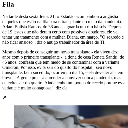
Fila
Na tarde desta sexta-feira, 21, o Estadão acompanhou a angústia
daqueles que estão na fila para o transplante no meio da pandemia.
Adam Batista Ramos, de 38 anos, aguarda um rim há seis. Depois
de 19 testes que não deram certo com possíveis doadores, ele vai
tentar um tratamento com a mulher, Diana, em março. "O segredo é
não ficar ansioso", diz o antigo trabalhador da área de TI.
Mesmo depois de conseguir um novo transplante - ela viveu dez
anos com o primeiro transplante -, a dona de casa Renata Sandri, de
45 anos, confessa que tem medo de se contaminar com a variante
Ômicron. Por isso, evita sair do quarto do hospital - seu novo
transplante, bem-sucedido, ocorreu no dia 15, e ela deve ter alta em
breve. "A gente precisa aprender a conviver com a pandemia, mas
eu evito sair do quarto. Ainda tenho um pouco de receio porque essa
variante é muito contagiosa", diz ela.