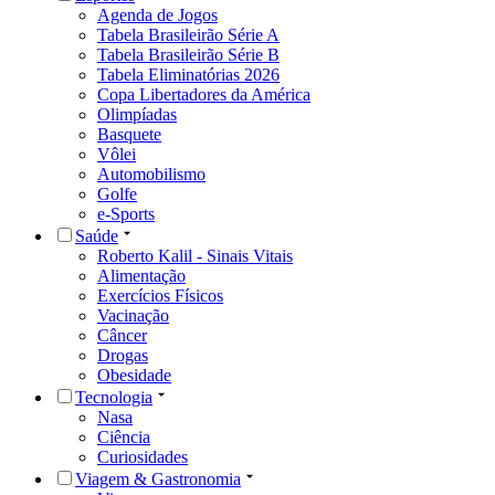
Agenda de Jogos
Tabela Brasileirão Série A
Tabela Brasileirão Série B
Tabela Eliminatórias 2026
Copa Libertadores da América
Olimpíadas
Basquete
Vôlei
Automobilismo
Golfe
e-Sports
Saúde
Roberto Kalil - Sinais Vitais
Alimentação
Exercícios Físicos
Vacinação
Câncer
Drogas
Obesidade
Tecnologia
Nasa
Ciência
Curiosidades
Viagem & Gastronomia