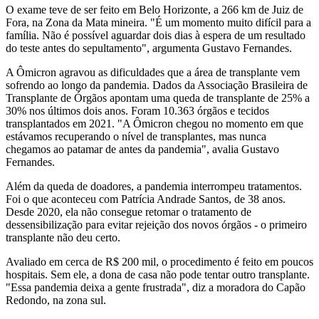
O exame teve de ser feito em Belo Horizonte, a 266 km de Juiz de
Fora, na Zona da Mata mineira. "É um momento muito difícil para a
família. Não é possível aguardar dois dias à espera de um resultado
do teste antes do sepultamento", argumenta Gustavo Fernandes.
A Ômicron agravou as dificuldades que a área de transplante vem
sofrendo ao longo da pandemia. Dados da Associação Brasileira de
Transplante de Órgãos apontam uma queda de transplante de 25% a
30% nos últimos dois anos. Foram 10.363 órgãos e tecidos
transplantados em 2021. "A Ômicron chegou no momento em que
estávamos recuperando o nível de transplantes, mas nunca
chegamos ao patamar de antes da pandemia", avalia Gustavo
Fernandes.
Além da queda de doadores, a pandemia interrompeu tratamentos.
Foi o que aconteceu com Patrícia Andrade Santos, de 38 anos.
Desde 2020, ela não consegue retomar o tratamento de
dessensibilização para evitar rejeição dos novos órgãos - o primeiro
transplante não deu certo.
Avaliado em cerca de R$ 200 mil, o procedimento é feito em poucos
hospitais. Sem ele, a dona de casa não pode tentar outro transplante.
"Essa pandemia deixa a gente frustrada", diz a moradora do Capão
Redondo, na zona sul.