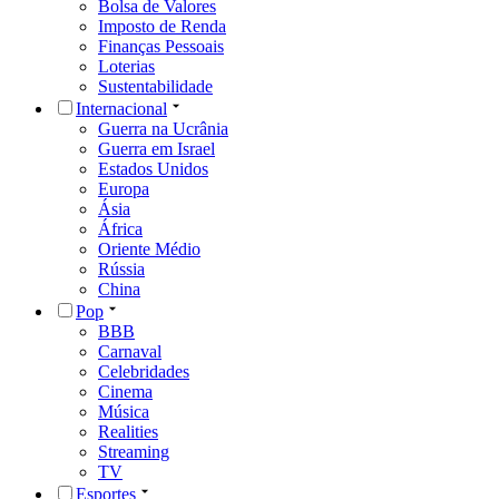
Bolsa de Valores
Imposto de Renda
Finanças Pessoais
Loterias
Sustentabilidade
Internacional
Guerra na Ucrânia
Guerra em Israel
Estados Unidos
Europa
Ásia
África
Oriente Médio
Rússia
China
Pop
BBB
Carnaval
Celebridades
Cinema
Música
Realities
Streaming
TV
Esportes