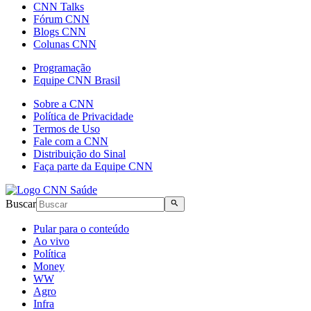
CNN Talks
Fórum CNN
Blogs CNN
Colunas CNN
Programação
Equipe CNN Brasil
Sobre a CNN
Política de Privacidade
Termos de Uso
Fale com a CNN
Distribuição do Sinal
Faça parte da Equipe CNN
Buscar
Pular para o conteúdo
Ao vivo
Política
Money
WW
Agro
Infra