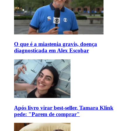
O que é a miastenia gravis, doença
diagnosticada em Alex Escobar
Após livro virar best-seller, Tamara Klink
pede: "Parem de comprar"