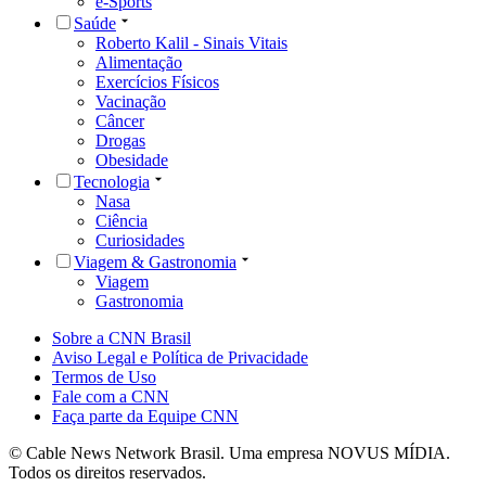
e-Sports
Saúde
Roberto Kalil - Sinais Vitais
Alimentação
Exercícios Físicos
Vacinação
Câncer
Drogas
Obesidade
Tecnologia
Nasa
Ciência
Curiosidades
Viagem & Gastronomia
Viagem
Gastronomia
Sobre a CNN Brasil
Aviso Legal e Política de Privacidade
Termos de Uso
Fale com a CNN
Faça parte da Equipe CNN
© Cable News Network Brasil. Uma empresa NOVUS MÍDIA.
Todos os direitos reservados.