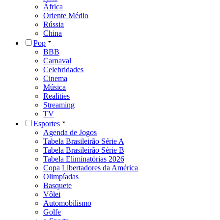
África
Oriente Médio
Rússia
China
Pop
BBB
Carnaval
Celebridades
Cinema
Música
Realities
Streaming
TV
Esportes
Agenda de Jogos
Tabela Brasileirão Série A
Tabela Brasileirão Série B
Tabela Eliminatórias 2026
Copa Libertadores da América
Olimpíadas
Basquete
Vôlei
Automobilismo
Golfe