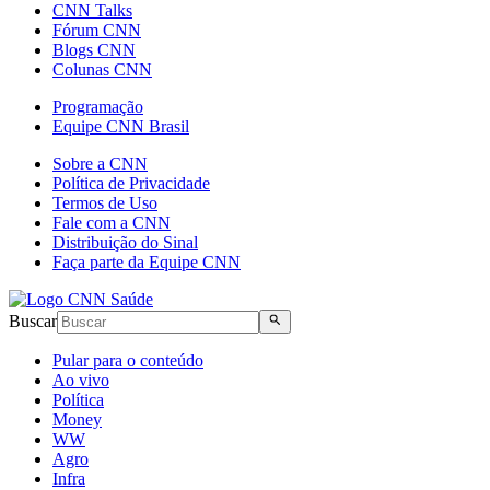
CNN Talks
Fórum CNN
Blogs CNN
Colunas CNN
Programação
Equipe CNN Brasil
Sobre a CNN
Política de Privacidade
Termos de Uso
Fale com a CNN
Distribuição do Sinal
Faça parte da Equipe CNN
Buscar
Pular para o conteúdo
Ao vivo
Política
Money
WW
Agro
Infra