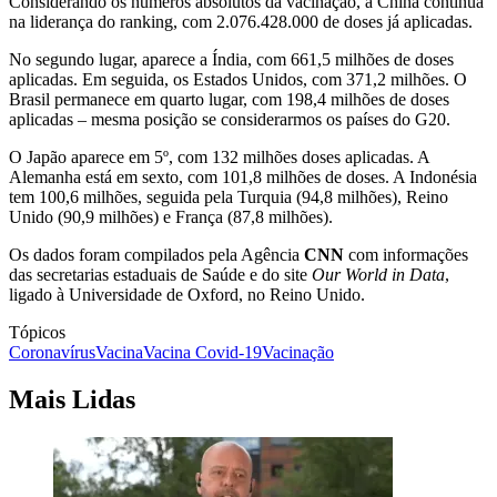
Considerando os números absolutos da vacinação, a China continua
na liderança do ranking, com 2.076.428.000 de doses já aplicadas.
No segundo lugar, aparece a Índia, com 661,5 milhões de doses
aplicadas. Em seguida, os Estados Unidos, com 371,2 milhões. O
Brasil permanece em quarto lugar, com 198,4 milhões de doses
aplicadas – mesma posição se considerarmos os países do G20.
O Japão aparece em 5º, com 132 milhões doses aplicadas. A
Alemanha está em sexto, com 101,8 milhões de doses. A Indonésia
tem 100,6 milhões, seguida pela Turquia (94,8 milhões), Reino
Unido (90,9 milhões) e França (87,8 milhões).
Os dados foram compilados pela Agência
CNN
com informações
das secretarias estaduais de Saúde e do site
Our World in Data
,
ligado à Universidade de Oxford, no Reino Unido.
Tópicos
Coronavírus
Vacina
Vacina Covid-19
Vacinação
Mais Lidas