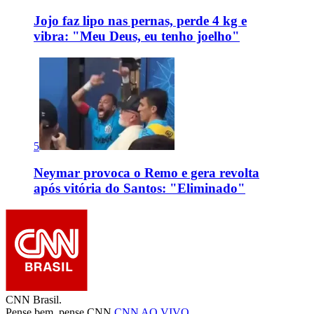
Jojo faz lipo nas pernas, perde 4 kg e
vibra: "Meu Deus, eu tenho joelho"
5
Neymar provoca o Remo e gera revolta
após vitória do Santos: "Eliminado"
CNN Brasil.
Pense bem, pense CNN.
CNN AO VIVO