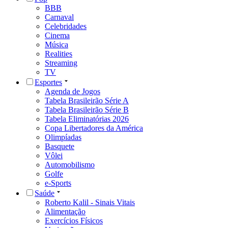
BBB
Carnaval
Celebridades
Cinema
Música
Realities
Streaming
TV
Esportes
Agenda de Jogos
Tabela Brasileirão Série A
Tabela Brasileirão Série B
Tabela Eliminatórias 2026
Copa Libertadores da América
Olimpíadas
Basquete
Vôlei
Automobilismo
Golfe
e-Sports
Saúde
Roberto Kalil - Sinais Vitais
Alimentação
Exercícios Físicos