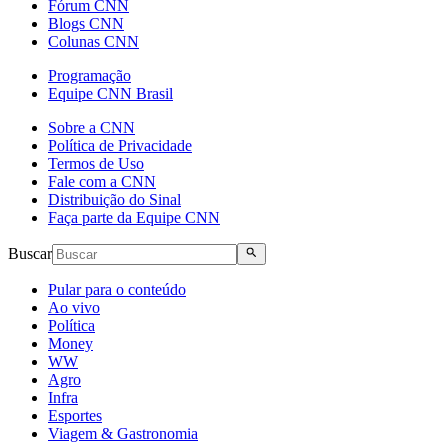
Fórum CNN
Blogs CNN
Colunas CNN
Programação
Equipe CNN Brasil
Sobre a CNN
Política de Privacidade
Termos de Uso
Fale com a CNN
Distribuição do Sinal
Faça parte da Equipe CNN
Buscar
Pular para o conteúdo
Ao vivo
Política
Money
WW
Agro
Infra
Esportes
Viagem & Gastronomia