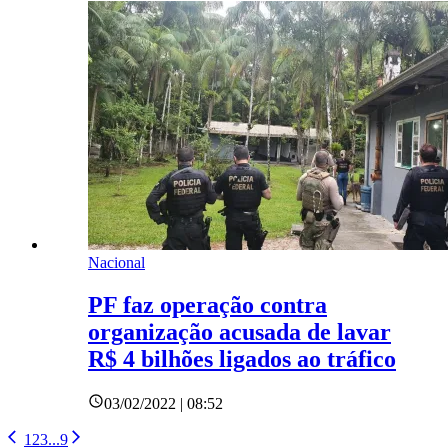
Nacional
PF faz operação contra
organização acusada de lavar
R$ 4 bilhões ligados ao tráfico
03/02/2022 | 08:52
1
2
3
...
9