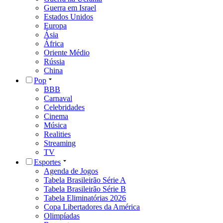
Guerra em Israel
Estados Unidos
Europa
Ásia
África
Oriente Médio
Rússia
China
Pop
BBB
Carnaval
Celebridades
Cinema
Música
Realities
Streaming
TV
Esportes
Agenda de Jogos
Tabela Brasileirão Série A
Tabela Brasileirão Série B
Tabela Eliminatórias 2026
Copa Libertadores da América
Olimpíadas