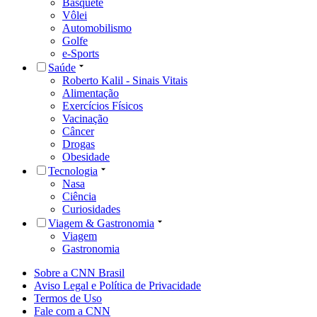
Basquete
Vôlei
Automobilismo
Golfe
e-Sports
Saúde
Roberto Kalil - Sinais Vitais
Alimentação
Exercícios Físicos
Vacinação
Câncer
Drogas
Obesidade
Tecnologia
Nasa
Ciência
Curiosidades
Viagem & Gastronomia
Viagem
Gastronomia
Sobre a CNN Brasil
Aviso Legal e Política de Privacidade
Termos de Uso
Fale com a CNN