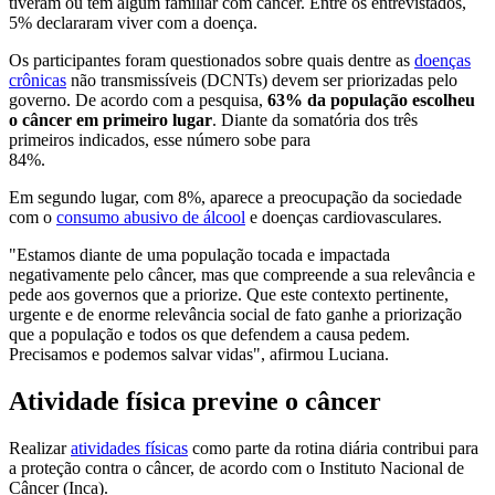
tiveram ou têm algum familiar com câncer. Entre os entrevistados,
5% declararam viver com a doença.
Os participantes foram questionados sobre quais dentre as
doenças
crônicas
não transmissíveis (DCNTs) devem ser priorizadas pelo
governo. De acordo com a pesquisa,
63% da população escolheu
o câncer em primeiro lugar
. Diante da somatória dos três
primeiros indicados, esse número sobe para
84%.
Em segundo lugar, com 8%, aparece a preocupação da sociedade
com o
consumo abusivo de álcool
e doenças cardiovasculares.
"Estamos diante de uma população tocada e impactada
negativamente pelo câncer, mas que compreende a sua relevância e
pede aos governos que a priorize. Que este contexto pertinente,
urgente e de enorme relevância social de fato ganhe a priorização
que a população e todos os que defendem a causa pedem.
Precisamos e podemos salvar vidas", afirmou Luciana.
Atividade física previne o câncer
Realizar
atividades físicas
como parte da rotina diária contribui para
a proteção contra o câncer, de acordo com o Instituto Nacional de
Câncer (Inca).