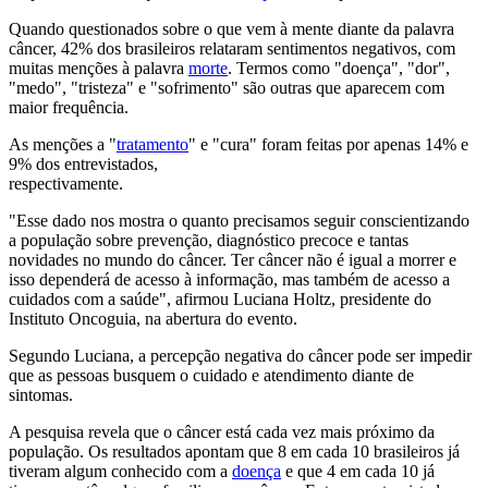
Quando questionados sobre o que vem à mente diante da palavra
câncer, 42% dos brasileiros relataram sentimentos negativos, com
muitas menções à palavra
morte
. Termos como "doença", "dor",
"medo", "tristeza" e "sofrimento" são outras que aparecem com
maior frequência.
As menções a "
tratamento
" e "cura" foram feitas por apenas 14% e
9% dos entrevistados,
respectivamente.
"Esse dado nos mostra o quanto precisamos seguir conscientizando
a população sobre prevenção, diagnóstico precoce e tantas
novidades no mundo do câncer. Ter câncer não é igual a morrer e
isso dependerá de acesso à informação, mas também de acesso a
cuidados com a saúde", afirmou Luciana Holtz, presidente do
Instituto Oncoguia, na abertura do evento.
Segundo Luciana, a percepção negativa do câncer pode ser impedir
que as pessoas busquem o cuidado e atendimento diante de
sintomas.
A pesquisa revela que o câncer está cada vez mais próximo da
população. Os resultados apontam que 8 em cada 10 brasileiros já
tiveram algum conhecido com a
doença
e que 4 em cada 10 já