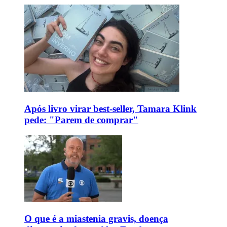
Após livro virar best-seller, Tamara Klink
pede: "Parem de comprar"
O que é a miastenia gravis, doença