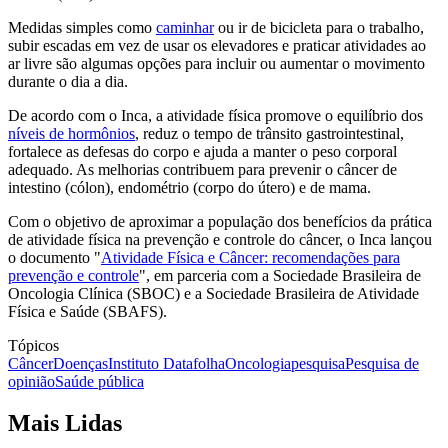
Medidas simples como
caminhar
ou ir de bicicleta para o trabalho,
subir escadas em vez de usar os elevadores e praticar atividades ao
ar livre são algumas opções para incluir ou aumentar o movimento
durante o dia a dia.
De acordo com o Inca, a atividade física promove o equilíbrio dos
níveis de hormônios
, reduz o tempo de trânsito gastrointestinal,
fortalece as defesas do corpo e ajuda a manter o peso corporal
adequado. As melhorias contribuem para prevenir o câncer de
intestino (cólon), endométrio (corpo do útero) e de mama.
Com o objetivo de aproximar a população dos benefícios da prática
de atividade física na prevenção e controle do câncer, o Inca lançou
o documento "
Atividade Física e Câncer: recomendações para
prevenção e controle
", em parceria com a Sociedade Brasileira de
Oncologia Clínica (SBOC) e a Sociedade Brasileira de Atividade
Física e Saúde (SBAFS).
Tópicos
Câncer
Doenças
Instituto Datafolha
Oncologia
pesquisa
Pesquisa de
opinião
Saúde pública
Mais Lidas