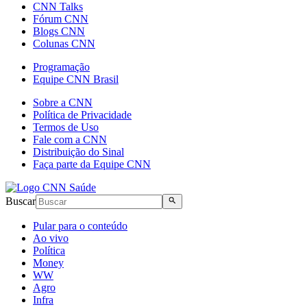
CNN Talks
Fórum CNN
Blogs CNN
Colunas CNN
Programação
Equipe CNN Brasil
Sobre a CNN
Política de Privacidade
Termos de Uso
Fale com a CNN
Distribuição do Sinal
Faça parte da Equipe CNN
Buscar
Pular para o conteúdo
Ao vivo
Política
Money
WW
Agro
Infra