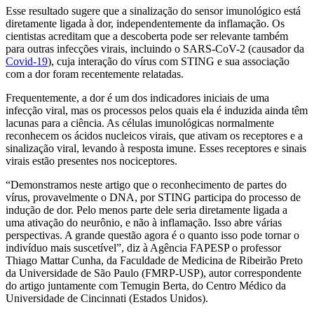
Esse resultado sugere que a sinalização do sensor imunológico está
diretamente ligada à dor, independentemente da inflamação. Os
cientistas acreditam que a descoberta pode ser relevante também
para outras infecções virais, incluindo o SARS-CoV-2 (causador da
Covid-19
), cuja interação do vírus com STING e sua associação
com a dor foram recentemente relatadas.
Frequentemente, a dor é um dos indicadores iniciais de uma
infecção viral, mas os processos pelos quais ela é induzida ainda têm
lacunas para a ciência. As células imunológicas normalmente
reconhecem os ácidos nucleicos virais, que ativam os receptores e a
sinalização viral, levando à resposta imune. Esses receptores e sinais
virais estão presentes nos nociceptores.
“Demonstramos neste artigo que o reconhecimento de partes do
vírus, provavelmente o DNA, por STING participa do processo de
indução de dor. Pelo menos parte dele seria diretamente ligada a
uma ativação do neurônio, e não à inflamação. Isso abre várias
perspectivas. A grande questão agora é o quanto isso pode tornar o
indivíduo mais suscetível”, diz à Agência FAPESP o professor
Thiago Mattar Cunha, da Faculdade de Medicina de Ribeirão Preto
da Universidade de São Paulo (FMRP-USP), autor correspondente
do artigo juntamente com Temugin Berta, do Centro Médico da
Universidade de Cincinnati (Estados Unidos).