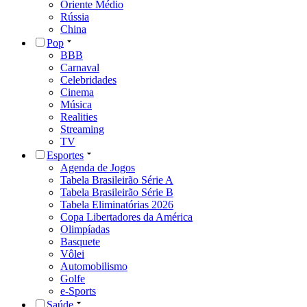
Oriente Médio
Rússia
China
Pop
BBB
Carnaval
Celebridades
Cinema
Música
Realities
Streaming
TV
Esportes
Agenda de Jogos
Tabela Brasileirão Série A
Tabela Brasileirão Série B
Tabela Eliminatórias 2026
Copa Libertadores da América
Olimpíadas
Basquete
Vôlei
Automobilismo
Golfe
e-Sports
Saúde