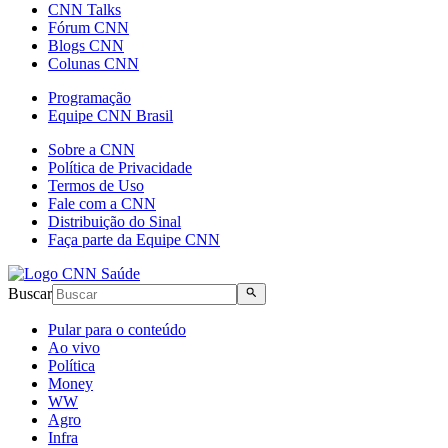
CNN Talks
Fórum CNN
Blogs CNN
Colunas CNN
Programação
Equipe CNN Brasil
Sobre a CNN
Política de Privacidade
Termos de Uso
Fale com a CNN
Distribuição do Sinal
Faça parte da Equipe CNN
Buscar
Pular para o conteúdo
Ao vivo
Política
Money
WW
Agro
Infra