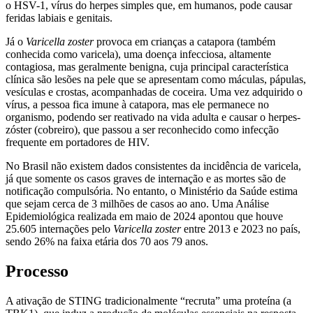
o HSV-1, vírus do herpes simples que, em humanos, pode causar
feridas labiais e genitais.
Já o
Varicella zoster
provoca em crianças a catapora (também
conhecida como varicela), uma doença infecciosa, altamente
contagiosa, mas geralmente benigna, cuja principal característica
clínica são lesões na pele que se apresentam como máculas, pápulas,
vesículas e crostas, acompanhadas de coceira. Uma vez adquirido o
vírus, a pessoa fica imune à catapora, mas ele permanece no
organismo, podendo ser reativado na vida adulta e causar o herpes-
zóster (cobreiro), que passou a ser reconhecido como infecção
frequente em portadores de HIV.
No Brasil não existem dados consistentes da incidência de varicela,
já que somente os casos graves de internação e as mortes são de
notificação compulsória. No entanto, o Ministério da Saúde estima
que sejam cerca de 3 milhões de casos ao ano. Uma Análise
Epidemiológica realizada em maio de 2024 apontou que houve
25.605 internações pelo
Varicella zoster
entre 2013 e 2023 no país,
sendo 26% na faixa etária dos 70 aos 79 anos.
Processo
A ativação de STING tradicionalmente “recruta” uma proteína (a