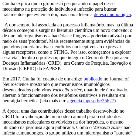
Cunha explica que o grupo está pesquisando o papel desse
mecanismo na proteção do indivíduo à infecção para buscar
tratamentos que evitem a dor, mas não afetem a
defesa imunológica
.
“A dor sempre foi associada ao processo inflamatório, mas na última
década começou a surgir na literatura científica um novo conceito: o
de que microrganismos – bactérias e fungos – poderiam ativá-la por
meio de seus 'produtos'. Mais recentemente surgiram evidências de
que vírus poderiam ativar neurônios nociceptivos ao expressar
alguns receptores, como o STING. Por isso, começamos a explorar
essa via”, lembra o professor, que integra o Centro de Pesquisa em
Doenças Inflamatórias (CRID), um Centro de Pesquisa, Inovação e
Difusão (CEPID) da FAPESP.
Em 2017, Cunha foi coautor de um artigo
publicado
no Journal of
Neuroscience mostrando que mecanismos imunológicos
desencadeados pelo vírus
Varicella zoster
, quando ele é reativado,
alteram o funcionamento dos neurônios sensitivos e resultam em
neuralgia herpética (leia mais em:
agencia.fapesp.br/25627
).
À época, uma das contribuições desse trabalho desenvolvido no
CRID foi a validação de um modelo animal para o estudo dos
mecanismos moleculares envolvidos na dor herpética, o mesmo
utilizado na pesquisa agora publicada. Como o
Varicella zoster
não
infecta camundongos, o grupo utilizou um microrganismo “parente”,