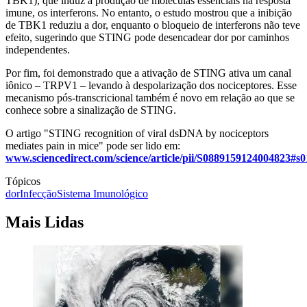
TBK1), que induz a produção de moléculas essenciais na resposta
imune, os interferons. No entanto, o estudo mostrou que a inibição
de TBK1 reduziu a dor, enquanto o bloqueio de interferons não teve
efeito, sugerindo que STING pode desencadear dor por caminhos
independentes.
Por fim, foi demonstrado que a ativação de STING ativa um canal
iônico – TRPV1 – levando à despolarização dos nociceptores. Esse
mecanismo pós-transcricional também é novo em relação ao que se
conhece sobre a sinalização de STING.
O artigo "STING recognition of viral dsDNA by nociceptors
mediates pain in mice" pode ser lido em:
www.sciencedirect.com/science/article/pii/S0889159124004823#s
Tópicos
dor
Infecção
Sistema Imunológico
Mais Lidas