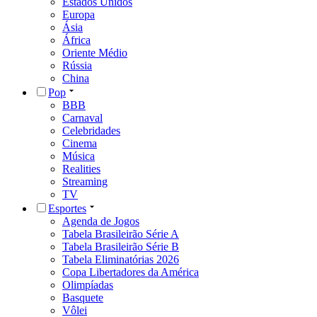
Estados Unidos
Europa
Ásia
África
Oriente Médio
Rússia
China
Pop
BBB
Carnaval
Celebridades
Cinema
Música
Realities
Streaming
TV
Esportes
Agenda de Jogos
Tabela Brasileirão Série A
Tabela Brasileirão Série B
Tabela Eliminatórias 2026
Copa Libertadores da América
Olimpíadas
Basquete
Vôlei