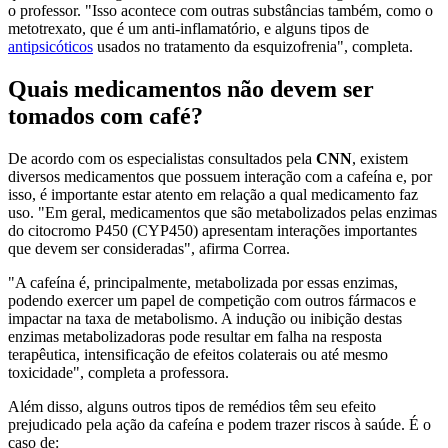
o professor. "Isso acontece com outras substâncias também, como o
metotrexato, que é um anti-inflamatório, e alguns tipos de
antipsicóticos
usados no tratamento da esquizofrenia", completa.
Quais medicamentos não devem ser
tomados com café?
De acordo com os especialistas consultados pela
CNN
, existem
diversos medicamentos que possuem interação com a cafeína e, por
isso, é importante estar atento em relação a qual medicamento faz
uso. "Em geral, medicamentos que são metabolizados pelas enzimas
do citocromo P450 (CYP450) apresentam interações importantes
que devem ser consideradas", afirma Correa.
"A cafeína é, principalmente, metabolizada por essas enzimas,
podendo exercer um papel de competição com outros fármacos e
impactar na taxa de metabolismo. A indução ou inibição destas
enzimas metabolizadoras pode resultar em falha na resposta
terapêutica, intensificação de efeitos colaterais ou até mesmo
toxicidade", completa a professora.
Além disso, alguns outros tipos de remédios têm seu efeito
prejudicado pela ação da cafeína e podem trazer riscos à saúde. É o
caso de: