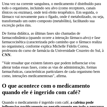
Uma vez na corrente sanguínea, o medicamento é distribuído para
todo o organismo, incluindo seu alvo (como receptores, canais
iônicos ou enzimas), onde terá efeito terapêutico. Em seguida, o
fármaco vai novamente para o fígado, onde é metabolizado, ou seja,
transformado um outro composto (metabólito), facilitando sua
excreção pelos rins.
De forma didática, as últimas fases são chamadas de
farmacodinâmica (quando ocorre a interação fármaco-alvo) e fase
farmacocinética (caracterizada pelo caminho que o fármaco realiza
no organismo), conforme explica Michelle Fidelis Correa,
professora do curso de farmácia da Universidade Cruzeiro do Sul, à
CNN
.
"Vale ressaltar que existem fatores que podem influenciar e/ou
alterar todas essas fases, como as vias de administração, formas
farmacêuticas, características particulares de cada organismo bem
como, interações medicamentosas", afirma.
O que acontece com o medicamento
quando ele é ingerido com café?
Quando o medicamento é ingerido com café,
a cafeína pode
influenciar positivamente ou negativamente em todo o percurso