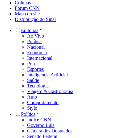
Colunas
Fórum CNN
Mapa do site
Distribuição do Sinal
Editorias
Ao Vivo
Política
Nacional
Economia
Internacional
Pop
Esportes
Inteligência Artificial
Saúde
Tecnologia
Viagem & Gastronomia
Auto
Comportamento
Style
Política
Índice CNN
Governo Lula
Câmara dos Deputados
Senado Federal