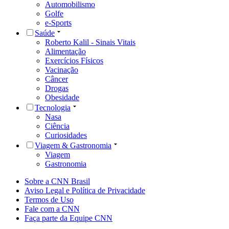
Automobilismo
Golfe
e-Sports
Saúde
Roberto Kalil - Sinais Vitais
Alimentação
Exercícios Físicos
Vacinação
Câncer
Drogas
Obesidade
Tecnologia
Nasa
Ciência
Curiosidades
Viagem & Gastronomia
Viagem
Gastronomia
Sobre a CNN Brasil
Aviso Legal e Política de Privacidade
Termos de Uso
Fale com a CNN
Faça parte da Equipe CNN