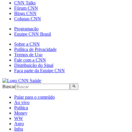
CNN Talks
Fórum CNN
Blogs CNN
Colunas CNN
Programação
Equipe CNN Brasil
Sobre a CNN
Política de Privacidade
Termos de Uso
Fale com a CNN
Distribuição do Sinal
Faça parte da Equipe CNN
Buscar
Pular para o conteúdo
Ao vivo
Política
Money
WW
Agro
Infra