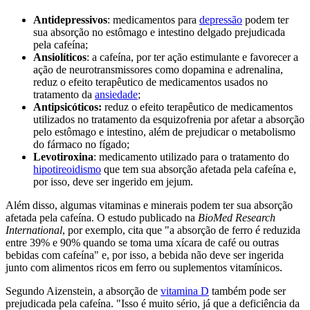
Antidepressivos
: medicamentos para
depressão
podem ter
sua absorção no estômago e intestino delgado prejudicada
pela cafeína;
Ansiolíticos
: a cafeína, por ter ação estimulante e favorecer a
ação de neurotransmissores como dopamina e adrenalina,
reduz o efeito terapêutico de medicamentos usados no
tratamento da
ansiedade
;
Antipsicóticos:
reduz o efeito terapêutico de medicamentos
utilizados no tratamento da esquizofrenia por afetar a absorção
pelo estômago e intestino, além de prejudicar o metabolismo
do fármaco no fígado;
Levotiroxina
: medicamento utilizado para o tratamento do
hipotireoidismo
que tem sua absorção afetada pela cafeína e,
por isso, deve ser ingerido em jejum.
Além disso, algumas vitaminas e minerais podem ter sua absorção
afetada pela cafeína. O estudo publicado na
BioMed Research
International
, por exemplo, cita que "a absorção de ferro é reduzida
entre 39% e 90% quando se toma uma xícara de café ou outras
bebidas com cafeína" e, por isso, a bebida não deve ser ingerida
junto com alimentos ricos em ferro ou suplementos vitamínicos.
Segundo Aizenstein, a absorção de
vitamina D
também pode ser
prejudicada pela cafeína. "Isso é muito sério, já que a deficiência da