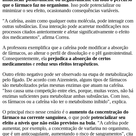
que o fármaco faz no organismo
. Isso pode potencializar ou
minimizar o seu efeito, ocasionando consequências variáveis.
"A cafeína, assim como qualquer outra molécula, pode interagir com
outras substâncias. Essa interação pode acarretar modificações nos
processos citados anteriormente e afetar significativamente o efeito
dos medicamentos", afirma Correa.
A professora exemplifica que a cafeína pode modificar a absorção
de fármacos, ao alterar o perfil de dissolução e o pH gastrointestinal.
Consequentemente, ela
prejudica a absorção de certos
medicamentos
e
reduz seus efeitos terapêuticos
.
Outro efeito negativo pode ser observado na etapa de metabolização
pelo fígado. De acordo com Aizenstein, alguns tipos de fármacos
são metabolizados pelas mesmas enzimas que atuam na cafeína.
"Isso causa uma competição entre eles, porque, muitas vezes, não há
enzimas suficientes para metabolizar ambas substâncias. Com isso,
os fármacos ou a cafeína vão ter o metabolismo inibido", explica.
O principal risco nesse cenário é o
aumento da concentração do
fármaco na corrente sanguínea
, o que pode
potencializar seu
efeito a níveis que não estão previstos na bula
. "A cafeína pode
aumentar, por exemplo, a concentração de varfarina no organismo,
que é um anticoagulante, aumentando o risco de sangramentos", cita