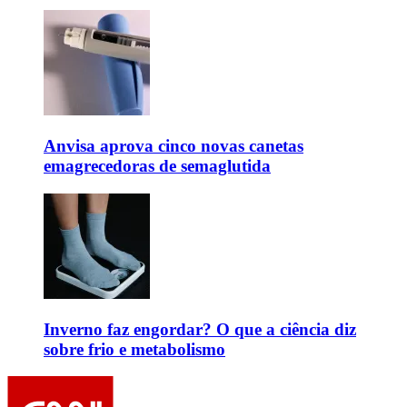
Anvisa aprova cinco novas canetas
emagrecedoras de semaglutida
Inverno faz engordar? O que a ciência diz
sobre frio e metabolismo