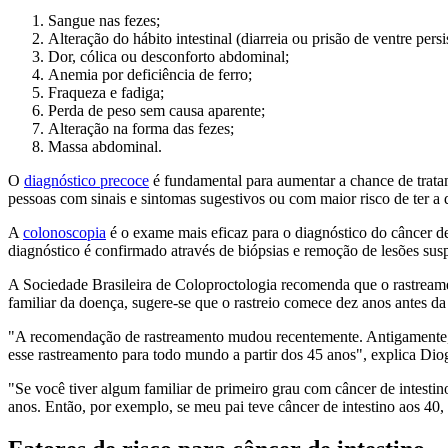
Sangue nas fezes;
Alteração do hábito intestinal (diarreia ou prisão de ventre persi
Dor, cólica ou desconforto abdominal;
Anemia por deficiência de ferro;
Fraqueza e fadiga;
Perda de peso sem causa aparente;
Alteração na forma das fezes;
Massa abdominal.
O
diagnóstico precoce
é fundamental para aumentar a chance de tratam
pessoas com sinais e sintomas sugestivos ou com maior risco de ter a
A
colonoscopia
é o exame mais eficaz para o diagnóstico do câncer de i
diagnóstico é confirmado através de biópsias e remoção de lesões sus
A Sociedade Brasileira de Coloproctologia recomenda que o rastreament
familiar da doença, sugere-se que o rastreio comece dez anos antes da
"A recomendação de rastreamento mudou recentemente. Antigamente, f
esse rastreamento para todo mundo a partir dos 45 anos", explica Diog
"Se você tiver algum familiar de primeiro grau com câncer de intestin
anos. Então, por exemplo, se meu pai teve câncer de intestino aos 40, 