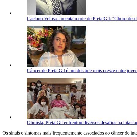
Caetano Veloso lamenta morte de Preta Gil: "Choro des
Câncer de Preta Gil é um dos que mais cresce entre jov
Otimista, Preta Gil enfrentou diversos desafios na luta co
Os sinais e sintomas mais frequentemente associados ao câncer de inte