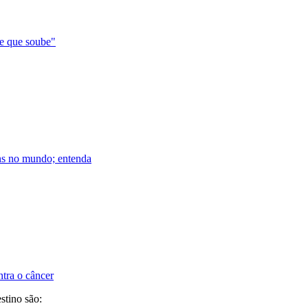
de que soube"
ens no mundo; entenda
ntra o câncer
stino são: