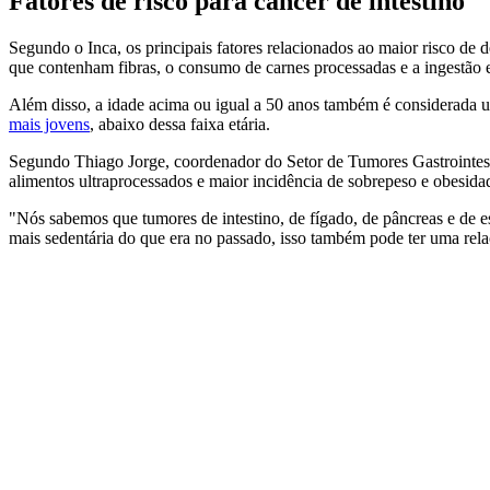
Fatores de risco para câncer de intestino
Segundo o Inca, os principais fatores relacionados ao maior risco de 
que contenham fibras, o consumo de carnes processadas e a ingestão 
Além disso, a idade acima ou igual a 50 anos também é considerada um
mais jovens
, abaixo dessa faixa etária.
Segundo Thiago Jorge, coordenador do Setor de Tumores Gastrointes
alimentos ultraprocessados e maior incidência de sobrepeso e obesid
"Nós sabemos que tumores de intestino, de fígado, de pâncreas e de
mais sedentária do que era no passado, isso também pode ter uma rela