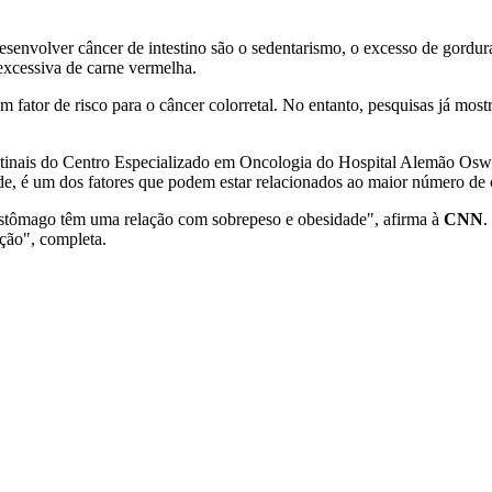
desenvolver câncer de intestino são o sedentarismo, o excesso de gordura
excessiva de carne vermelha.
 fator de risco para o câncer colorretal. No entanto, pesquisas já mo
tinais do Centro Especializado em Oncologia do Hospital Alemão Oswa
ade, é um dos fatores que podem estar relacionados ao maior número de
 estômago têm uma relação com sobrepeso e obesidade", afirma à
CNN
.
ção", completa.