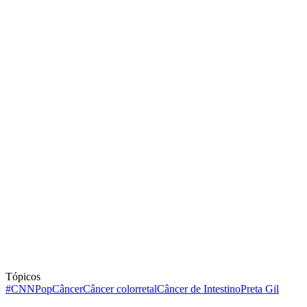
Tópicos
#CNNPop
Câncer
Câncer colorretal
Câncer de Intestino
Preta Gil