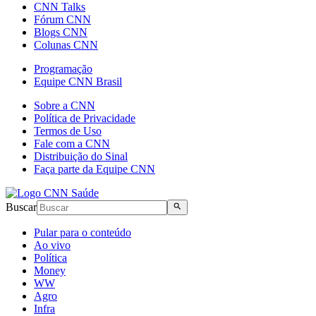
CNN Talks
Fórum CNN
Blogs CNN
Colunas CNN
Programação
Equipe CNN Brasil
Sobre a CNN
Política de Privacidade
Termos de Uso
Fale com a CNN
Distribuição do Sinal
Faça parte da Equipe CNN
Buscar
Pular para o conteúdo
Ao vivo
Política
Money
WW
Agro
Infra