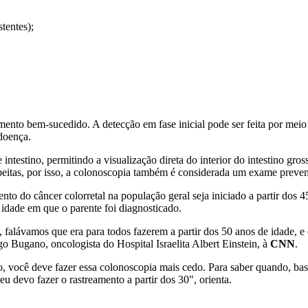
stentes);
ento bem-sucedido. A detecção em fase inicial pode ser feita por meio 
 doença.
ntestino, permitindo a visualização direta do interior do intestino gross
peitas, por isso, a colonoscopia também é considerada um exame preven
o do câncer colorretal na população geral seja iniciado a partir dos 4
 idade em que o parente foi diagnosticado.
alávamos que era para todos fazerem a partir dos 50 anos de idade, e
o Bugano, oncologista do Hospital Israelita Albert Einstein, à
CNN
.
o, você deve fazer essa colonoscopia mais cedo. Para saber quando, bast
eu devo fazer o rastreamento a partir dos 30", orienta.