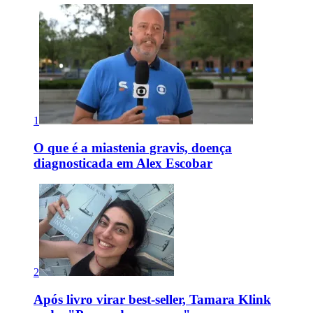
1
O que é a miastenia gravis, doença
diagnosticada em Alex Escobar
2
Após livro virar best-seller, Tamara Klink