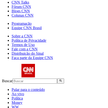
CNN Talks
Fórum CNN
Blogs CNN
Colunas CNN
Programação
Equipe CNN Brasil
Sobre a CNN
Política de Privacidade
Termos de Uso
Fale com a CNN
Distribuição do Sinal
Faça parte da Equipe CNN
Buscar
Pular para o conteúdo
Ao vivo
Política
Money
WW