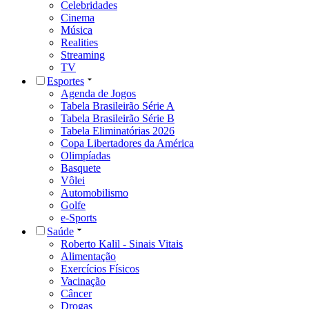
Celebridades
Cinema
Música
Realities
Streaming
TV
Esportes
Agenda de Jogos
Tabela Brasileirão Série A
Tabela Brasileirão Série B
Tabela Eliminatórias 2026
Copa Libertadores da América
Olimpíadas
Basquete
Vôlei
Automobilismo
Golfe
e-Sports
Saúde
Roberto Kalil - Sinais Vitais
Alimentação
Exercícios Físicos
Vacinação
Câncer
Drogas