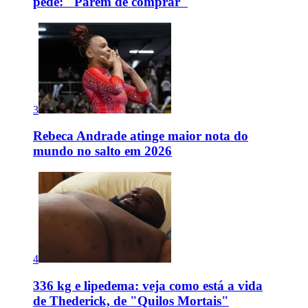
pede: "Parem de comprar"
3
Rebeca Andrade atinge maior nota do
mundo no salto em 2026
4
336 kg e lipedema: veja como está a vida
de Thederick, de "Quilos Mortais"