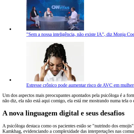
"Sem a nossa inteligência, não existe IA", diz Monja Coe
Estresse crônico pode aumentar risco de AVC em mulhere
Um dos aspectos mais preocupantes apontados pela psicóloga é a forma
não diz, ela não está aqui comigo, ela está me mostrando numa tela 
A nova linguagem digital e seus desafios
A psicóloga destaca como os pacientes estão se "nutrindo dos emojis"
Kamkhag, evidenciando a complexidade das interpretações nas comuni