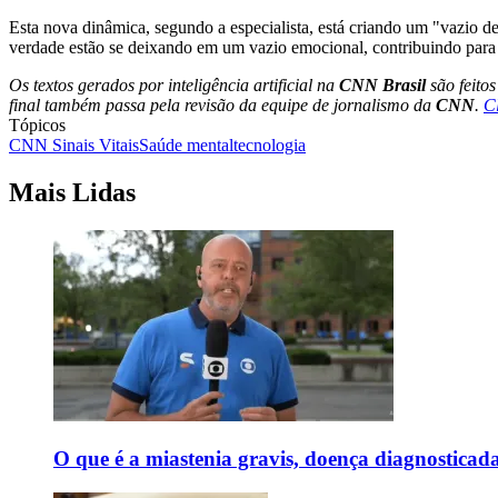
Esta nova dinâmica, segundo a especialista, está criando um "vazio d
verdade estão se deixando em um vazio emocional, contribuindo para 
Os textos gerados por inteligência artificial na
CNN Brasil
são feito
final também passa pela revisão da equipe de jornalismo da
CNN
.
C
Tópicos
CNN Sinais Vitais
Saúde mental
tecnologia
Mais Lidas
O que é a miastenia gravis, doença diagnostica