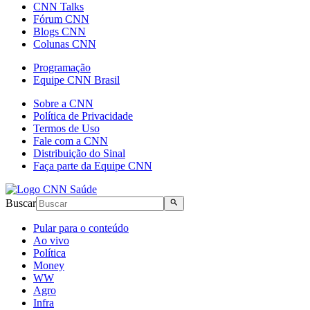
CNN Talks
Fórum CNN
Blogs CNN
Colunas CNN
Programação
Equipe CNN Brasil
Sobre a CNN
Política de Privacidade
Termos de Uso
Fale com a CNN
Distribuição do Sinal
Faça parte da Equipe CNN
Buscar
Pular para o conteúdo
Ao vivo
Política
Money
WW
Agro
Infra