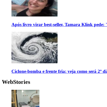
Após livro virar best-seller, Tamara Klink pede
Ciclone-bomba e frente fria: veja como será 2º d
WebStories