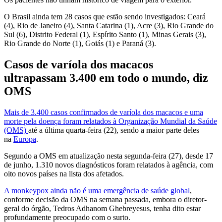
O Brasil ainda tem 28 casos que estão sendo investigados: Ceará
(4), Rio de Janeiro (4), Santa Catarina (1), Acre (3), Rio Grande do
Sul (6), Distrito Federal (1), Espírito Santo (1), Minas Gerais (3),
Rio Grande do Norte (1), Goiás (1) e Paraná (3).
Casos de varíola dos macacos
ultrapassam 3.400 em todo o mundo, diz
OMS
Mais de 3.400 casos confirmados de varíola dos macacos e uma
morte pela doença foram relatados à Organização Mundial da Saúde
(OMS)
até a última quarta-feira (22), sendo a maior parte deles
na
Europa
.
Segundo a OMS em atualização nesta segunda-feira (27), desde 17
de junho, 1.310 novos diagnósticos foram relatados à agência, com
oito novos países na lista dos afetados.
A monkeypox ainda não é uma emergência de saúde global
,
conforme decisão da OMS na semana passada, embora o diretor-
geral do órgão, Tedros Adhanom Ghebreyesus, tenha dito estar
profundamente preocupado com o surto.