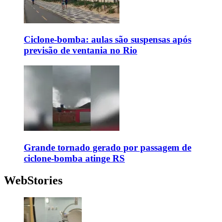
Ciclone-bomba: aulas são suspensas após
previsão de ventania no Rio
Grande tornado gerado por passagem de
ciclone-bomba atinge RS
WebStories