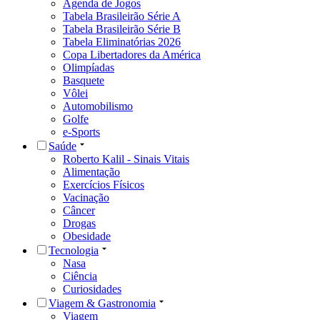
Agenda de Jogos
Tabela Brasileirão Série A
Tabela Brasileirão Série B
Tabela Eliminatórias 2026
Copa Libertadores da América
Olimpíadas
Basquete
Vôlei
Automobilismo
Golfe
e-Sports
Saúde
Roberto Kalil - Sinais Vitais
Alimentação
Exercícios Físicos
Vacinação
Câncer
Drogas
Obesidade
Tecnologia
Nasa
Ciência
Curiosidades
Viagem & Gastronomia
Viagem