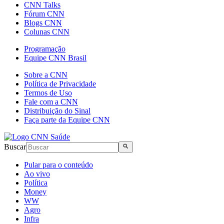
CNN Talks
Fórum CNN
Blogs CNN
Colunas CNN
Programação
Equipe CNN Brasil
Sobre a CNN
Política de Privacidade
Termos de Uso
Fale com a CNN
Distribuição do Sinal
Faça parte da Equipe CNN
Buscar
Pular para o conteúdo
Ao vivo
Política
Money
WW
Agro
Infra