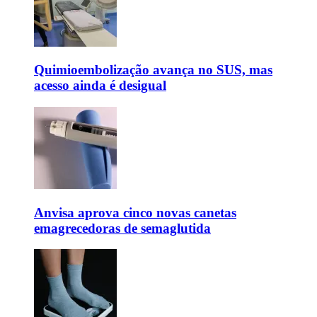
Quimioembolização avança no SUS, mas
acesso ainda é desigual
Anvisa aprova cinco novas canetas
emagrecedoras de semaglutida