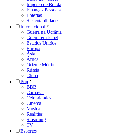
Imposto de Renda
Finanças Pessoais
Loterias
Sustentabilidade
Internacional
Guerra na Ucrânia
Guerra em Israel
Estados Unidos
Europa
Ásia
África
Oriente Médio
Rússia
China
Pop
BBB
Carnaval
Celebridades
Cinema
Música
Realities
Streaming
TV
Esportes