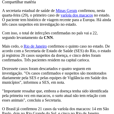
Compartilhar matéria
A secretaria estadual de saúde de
Minas Gerais
confirmou, nesta
quarta-feira (29), o primeiro caso de
varíola dos macacos
no estado.
O paciente tem histórico de viagem recente para a Europa. Há ainda
três casos suspeitos em investigação no estado.
Com isso, o total de infecções confirmadas no país vai a 22,
segundo levantamento da
CNN
.
Mais cedo, o
Rio de Janeiro
confirmou o quinto caso no estado. De
acordo com a Secretaria de Estado de Saúde (SES) do Rio, o estado
já registrou 26 casos suspeitos da doença, e cinco deles foram
confirmados. Três pacientes residem na capital carioca.
Dezessete casos foram descartados e quatro seguem em
investigação. "Os casos confirmados e suspeitos são monitorados
diariamente pela SES e pelas equipes de Vigilância em Saúde dos
municípios", informou a SES, em nota.
"Importante ressaltar que, embora a doença tenha sido identificada
pela primeira vez em macacos, o surto atual não tem relação com
esses animais", concluiu a Secretaria.
O Brasil já confirmou 21 casos da varíola dos macacos: 14 em São
Paulo, dois no Rio Grande do Sul, e cinco no Rio de Janeiro.