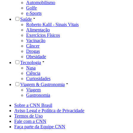
Automobilismo
Golfe
e-Sports
Saúde
Roberto Kalil - Sinais Vitais
Alimentação
Exercícios Físicos
Vacinação
Câncer
Drogas
Obesidade
Tecnologia
Nasa
Ciência
Curiosidades
Viagem & Gastronomia
Viagem
Gastronomia
Sobre a CNN Brasil
Aviso Legal e Política de Privacidade
Termos de Uso
Fale com a CNN
Faça parte da Equipe CNN