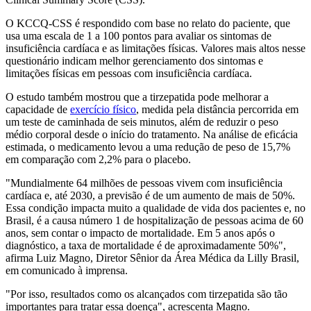
O KCCQ-CSS é respondido com base no relato do paciente, que
usa uma escala de 1 a 100 pontos para avaliar os sintomas de
insuficiência cardíaca e as limitações físicas. Valores mais altos nesse
questionário indicam melhor gerenciamento dos sintomas e
limitações físicas em pessoas com insuficiência cardíaca.
O estudo também mostrou que a tirzepatida pode melhorar a
capacidade de
exercício físico
, medida pela distância percorrida em
um teste de caminhada de seis minutos, além de reduzir o peso
médio corporal desde o início do tratamento. Na análise de eficácia
estimada, o medicamento levou a uma redução de peso de 15,7%
em comparação com 2,2% para o placebo.
"Mundialmente 64 milhões de pessoas vivem com insuficiência
cardíaca e, até 2030, a previsão é de um aumento de mais de 50%.
Essa condição impacta muito a qualidade de vida dos pacientes e, no
Brasil, é a causa número 1 de hospitalização de pessoas acima de 60
anos, sem contar o impacto de mortalidade. Em 5 anos após o
diagnóstico, a taxa de mortalidade é de aproximadamente 50%",
afirma Luiz Magno, Diretor Sênior da Área Médica da Lilly Brasil,
em comunicado à imprensa.
"Por isso, resultados como os alcançados com tirzepatida são tão
importantes para tratar essa doença", acrescenta Magno.