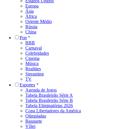
Estados Unidos
Europa
Ásia
África
Oriente Médio
Rússia
China
Pop
BBB
Carnaval
Celebridades
Cinema
Música
Realities
Streaming
TV
Esportes
Agenda de Jogos
Tabela Brasileirão Série A
Tabela Brasileirão Série B
Tabela Eliminatórias 2026
Copa Libertadores da América
Olimpíadas
Basquete
Vôlei