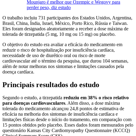
Mounjaro é melhor que Ozempic e Wegovy para
perder peso, diz estudo
O trabalho incluiu 731 participantes dos Estados Unidos, Argentina,
Brasil, China, Índia, Israel, México, Porto Rico, Rússia e Taiwan.
Eles foram designados aleatoriamente a receber a dose máxima de
tolerada de tirzepatida (5 mg, 10 mg ou 15 mg) ou placebo.
O objetivo do estudo era avaliar a eficácia do medicamento em
reduzir o risco de hospitalização por insuficiência cardíaca,
necessidade de uso de diurético oral ou risco de morte
cardiovascular até o término da pesquisa, que durou 104 semanas,
além de notar melhoras nos sintomas e limitações causados pela
doença cardíaca.
Principais resultados do estudo
Segundo o estudo, a tirzepatida
reduziu em 38% o risco relativo
para doenças cardiovasculares
. Além disso, a dose máxima
tolerada do medicamento alcançou 24,8 pontos de estimativa de
eficácia na melhoria dos sintomas de insuficiência cardíaca e
limitações físicas desde o início do tratamento, em comparação com
15 pontos obtidos pelo placebo. Esses dados foram mensurados pelo
questionário Kansas City Cardiomyopathy Questionnaire (KCCQ)
Clinical Summary Score (CSS).