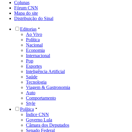
Colunas
Fórum CNN
Mapa do site
Distribuição do Sinal
Editorias
Ao Vivo
Política
Nacional
Economia
Internacional
Pop
Esportes
Inteligência Artificial
Saúde
Tecnologia
Viagem & Gastronomia
Auto
Comportamento
Style
Política
Índice CNN
Governo Lula
Câmara dos Deputados
Senado Federal