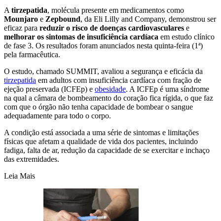
A
tirzepatida
, molécula presente em medicamentos como
Mounjaro
e
Zepbound
, da Eli Lilly and Company, demonstrou ser
eficaz para
reduzir o risco de doenças cardiovasculares
e
melhorar os sintomas de insuficiência cardíaca
em estudo clínico
de fase 3. Os resultados foram anunciados nesta quinta-feira (1ª)
pela farmacêutica.
O estudo, chamado SUMMIT, avaliou a segurança e eficácia da
tirzepatida
em adultos com insuficiência cardíaca com fração de
ejeção preservada (ICFEp) e
obesidade
. A ICFEp é uma síndrome
na qual a câmara de bombeamento do coração fica rígida, o que faz
com que o órgão não tenha capacidade de bombear o sangue
adequadamente para todo o corpo.
A condição está associada a uma série de sintomas e limitações
físicas que afetam a qualidade de vida dos pacientes, incluindo
fadiga, falta de ar, redução da capacidade de se exercitar e inchaço
das extremidades.
Leia Mais