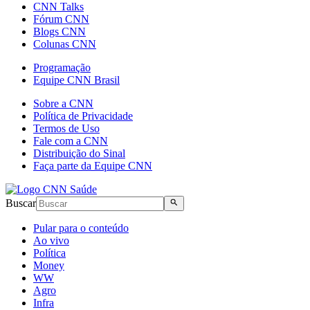
CNN Talks
Fórum CNN
Blogs CNN
Colunas CNN
Programação
Equipe CNN Brasil
Sobre a CNN
Política de Privacidade
Termos de Uso
Fale com a CNN
Distribuição do Sinal
Faça parte da Equipe CNN
Buscar
Pular para o conteúdo
Ao vivo
Política
Money
WW
Agro
Infra