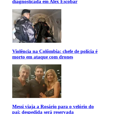
diagnosticada em Alex Escobar
Violência na Colômbia: chefe de polícia é
morto em ataque com drones
Messi viaja a Rosário para o velório do
pai; despedida será reservada