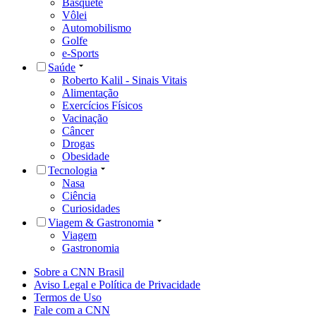
Basquete
Vôlei
Automobilismo
Golfe
e-Sports
Saúde
Roberto Kalil - Sinais Vitais
Alimentação
Exercícios Físicos
Vacinação
Câncer
Drogas
Obesidade
Tecnologia
Nasa
Ciência
Curiosidades
Viagem & Gastronomia
Viagem
Gastronomia
Sobre a CNN Brasil
Aviso Legal e Política de Privacidade
Termos de Uso
Fale com a CNN