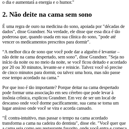
o dia e aumentará a energia e o humor."
2. Não deite na cama sem sono
É uma regra de ouro na medicina do sono, apoiada por "décadas de
dados", disse Grandner. Na verdade, ele disse que essa dica é tão
poderosa que, quando usada em sua clínica do sono, "pode ​​até
vencer os medicamentos prescritos para dormir".
“A melhor dica de sono que você pode dar a alguém é levantar –
não deite na cama despertado, sem sono”, disse Grandner. "Seja no
início da noite ou no meio da noite, se você ficou deitado e acordado
por 20 ou 30 minutos, levante-se e reinicie. Talvez você só precise
de cinco minutos para dormir, ou talvez uma hora, mas não passe
esse tempo acordado na cama."
Por que isso é tão importante? Porque deitar na cama despertado
pode formar uma associação em seu cérebro que pode levar à
insônia crônica, explicou Grandner. Em vez de ser um local de
descanso onde você dorme pacificamente, sua cama se torna um
lugar ansioso onde você se vira e acorda cansado.
"É contra-intuitivo, mas passar o tempo na cama acordado
transforma a cama na cadeira do dentista", disse ele. "Você quer que
a cama seja como seu restaurante favorito, onde você entra e começa