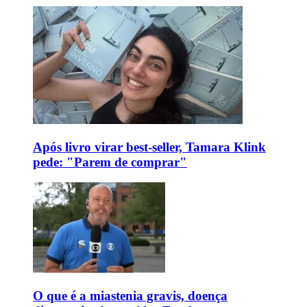
Após livro virar best-seller, Tamara Klink
pede: "Parem de comprar"
O que é a miastenia gravis, doença