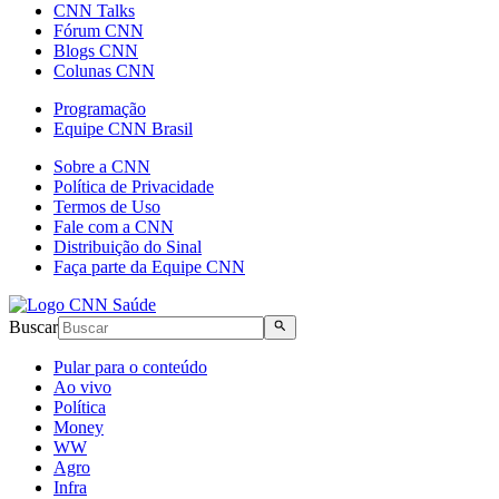
CNN Talks
Fórum CNN
Blogs CNN
Colunas CNN
Programação
Equipe CNN Brasil
Sobre a CNN
Política de Privacidade
Termos de Uso
Fale com a CNN
Distribuição do Sinal
Faça parte da Equipe CNN
Buscar
Pular para o conteúdo
Ao vivo
Política
Money
WW
Agro
Infra