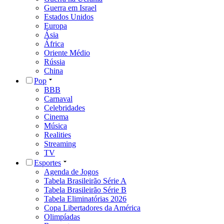
Guerra em Israel
Estados Unidos
Europa
Ásia
África
Oriente Médio
Rússia
China
Pop
BBB
Carnaval
Celebridades
Cinema
Música
Realities
Streaming
TV
Esportes
Agenda de Jogos
Tabela Brasileirão Série A
Tabela Brasileirão Série B
Tabela Eliminatórias 2026
Copa Libertadores da América
Olimpíadas