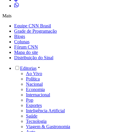
Mais
Equipe CNN Brasil
Grade de Programação
Blogs
Colunas
Fórum CNN
Mapa do site
Distribuição do Sinal
Editorias
Ao Vivo
Política
Nacional
Economia
Internacional
Pop
Esportes
Inteligência Artificial
Saúde
Tecnologia
Viagem & Gastronomia
Auto