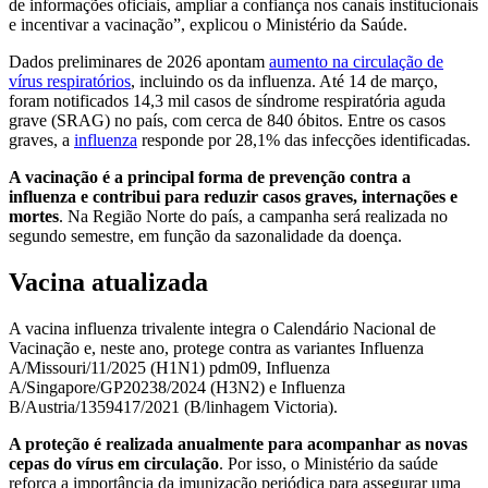
de informações oficiais, ampliar a confiança nos canais institucionais
e incentivar a vacinação”, explicou o Ministério da Saúde.
Dados preliminares de 2026 apontam
aumento na circulação de
vírus respiratórios
, incluindo os da influenza. Até 14 de março,
foram notificados 14,3 mil casos de síndrome respiratória aguda
grave (SRAG) no país, com cerca de 840 óbitos. Entre os casos
graves, a
influenza
responde por 28,1% das infecções identificadas.
A vacinação é a principal forma de prevenção contra a
influenza e contribui para reduzir casos graves, internações e
mortes
. Na Região Norte do país, a campanha será realizada no
segundo semestre, em função da sazonalidade da doença.
Vacina atualizada
A vacina influenza trivalente integra o Calendário Nacional de
Vacinação e, neste ano, protege contra as variantes Influenza
A/Missouri/11/2025 (H1N1) pdm09, Influenza
A/Singapore/GP20238/2024 (H3N2) e Influenza
B/Austria/1359417/2021 (B/linhagem Victoria).
A proteção é realizada anualmente para acompanhar as novas
cepas do vírus em circulação
. Por isso, o Ministério da saúde
reforça a importância da imunização periódica para assegurar uma