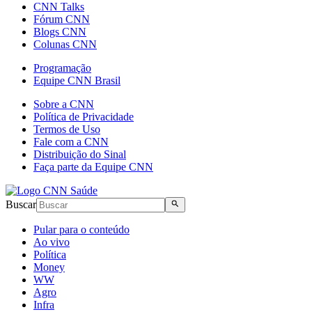
CNN Talks
Fórum CNN
Blogs CNN
Colunas CNN
Programação
Equipe CNN Brasil
Sobre a CNN
Política de Privacidade
Termos de Uso
Fale com a CNN
Distribuição do Sinal
Faça parte da Equipe CNN
Buscar
Pular para o conteúdo
Ao vivo
Política
Money
WW
Agro
Infra