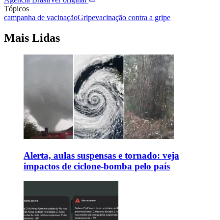
Tópicos
campanha de vacinação
Gripe
vacinação contra a gripe
Mais Lidas
Alerta, aulas suspensas e tornado: veja
impactos de ciclone-bomba pelo país