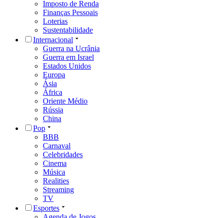
Imposto de Renda
Finanças Pessoais
Loterias
Sustentabilidade
Internacional
Guerra na Ucrânia
Guerra em Israel
Estados Unidos
Europa
Ásia
África
Oriente Médio
Rússia
China
Pop
BBB
Carnaval
Celebridades
Cinema
Música
Realities
Streaming
TV
Esportes
Agenda de Jogos