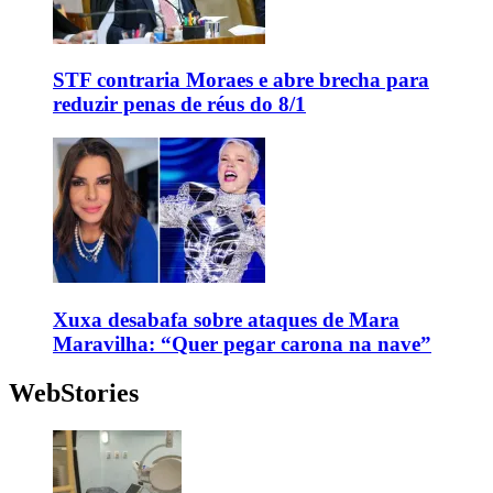
STF contraria Moraes e abre brecha para
reduzir penas de réus do 8/1
Xuxa desabafa sobre ataques de Mara
Maravilha: “Quer pegar carona na nave”
WebStories