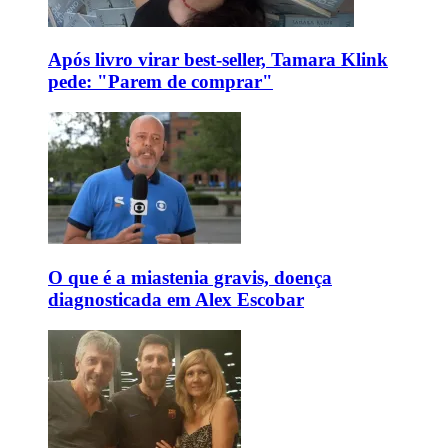
Após livro virar best-seller, Tamara Klink
pede: "Parem de comprar"
O que é a miastenia gravis, doença
diagnosticada em Alex Escobar