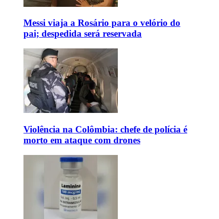
Messi viaja a Rosário para o velório do
pai; despedida será reservada
Violência na Colômbia: chefe de polícia é
morto em ataque com drones