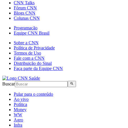
CNN Talks
Fórum CNN
Blogs CNN
Colunas CNN
Programação
Equipe CNN Brasil
Sobre a CNN
Política de Privacidade
Termos de Uso
Fale com a CNN
Distribuição do Sinal
Faça parte da Equipe CNN
Buscar
Pular para o conteúdo
Ao vivo
Política
Money
WW
Agro
Infra