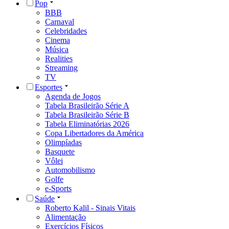
Pop
BBB
Carnaval
Celebridades
Cinema
Música
Realities
Streaming
TV
Esportes
Agenda de Jogos
Tabela Brasileirão Série A
Tabela Brasileirão Série B
Tabela Eliminatórias 2026
Copa Libertadores da América
Olimpíadas
Basquete
Vôlei
Automobilismo
Golfe
e-Sports
Saúde
Roberto Kalil - Sinais Vitais
Alimentação
Exercícios Físicos