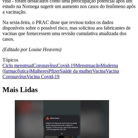
vida - foram destacados como uma preocupação potencial após um
estudo na Noruega sugerir um aumento nos casos do fenômeno após
a vacinação.
Na sexta-feira, o PRAC disse que revisou todos os dados
disponíveis sobre o possível risco, mas solicitou aos fabricantes de
vacinas que fornecessem uma revisão cumulativa atualizada dos
casos.
(Editado por Louise Heavens)
Tópicos
Ciclo menstrual
Coronavírus
Covid-19
Menstruação
Moderna
(farmacêutica)
Mulheres
Pfizer
Saúde da mulher
Vacina
Vacina
Coronavírus
Vacina Covid-19
Mais Lidas