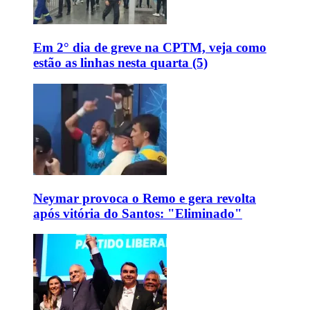
Em 2° dia de greve na CPTM, veja como
estão as linhas nesta quarta (5)
Neymar provoca o Remo e gera revolta
após vitória do Santos: "Eliminado"