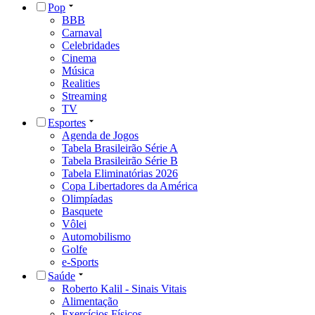
Pop
BBB
Carnaval
Celebridades
Cinema
Música
Realities
Streaming
TV
Esportes
Agenda de Jogos
Tabela Brasileirão Série A
Tabela Brasileirão Série B
Tabela Eliminatórias 2026
Copa Libertadores da América
Olimpíadas
Basquete
Vôlei
Automobilismo
Golfe
e-Sports
Saúde
Roberto Kalil - Sinais Vitais
Alimentação
Exercícios Físicos