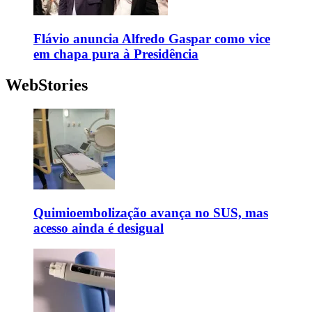
Flávio anuncia Alfredo Gaspar como vice
em chapa pura à Presidência
WebStories
Quimioembolização avança no SUS, mas
acesso ainda é desigual