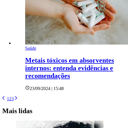
Saúde
Metais tóxicos em absorventes
internos: entenda evidências e
recomendações
23/09/2024 | 15:48
1
2
3
Mais lidas