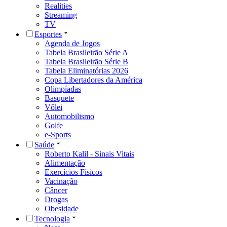
Realities
Streaming
TV
Esportes
Agenda de Jogos
Tabela Brasileirão Série A
Tabela Brasileirão Série B
Tabela Eliminatórias 2026
Copa Libertadores da América
Olimpíadas
Basquete
Vôlei
Automobilismo
Golfe
e-Sports
Saúde
Roberto Kalil - Sinais Vitais
Alimentação
Exercícios Físicos
Vacinação
Câncer
Drogas
Obesidade
Tecnologia