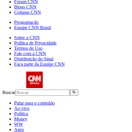
Fórum CNN
Blogs CNN
Colunas CNN
Programação
Equipe CNN Brasil
Sobre a CNN
Política de Privacidade
Termos de Uso
Fale com a CNN
Distribuição do Sinal
Faça parte da Equipe CNN
Buscar
Pular para o conteúdo
Ao vivo
Política
Money
WW
Agro