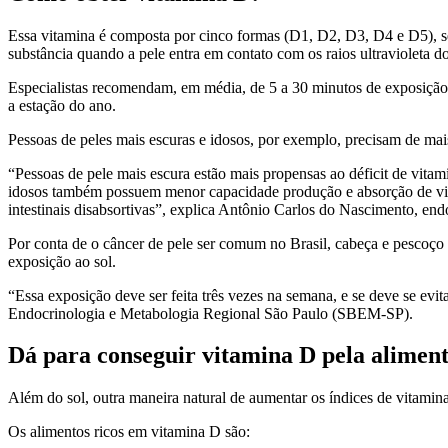
Essa vitamina é composta por cinco formas (D1, D2, D3, D4 e D5), s
substância quando a pele entra em contato com os raios ultravioleta d
Especialistas recomendam, em média, de 5 a 30 minutos de exposição d
a estação do ano.
Pessoas de peles mais escuras e idosos, por exemplo, precisam de ma
“Pessoas de pele mais escura estão mais propensas ao déficit de vitam
idosos também possuem menor capacidade produção e absorção de vita
intestinais disabsortivas”, explica Antônio Carlos do Nascimento, end
Por conta de o câncer de pele ser comum no Brasil, cabeça e pescoç
exposição ao sol.
“Essa exposição deve ser feita três vezes na semana, e se deve se evit
Endocrinologia e Metabologia Regional São Paulo (SBEM-SP).
Dá para conseguir vitamina D pela alimen
Além do sol, outra maneira natural de aumentar os índices de vitami
Os alimentos ricos em vitamina D são: