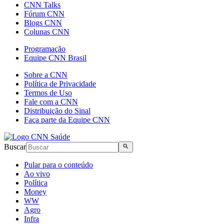
CNN Talks
Fórum CNN
Blogs CNN
Colunas CNN
Programação
Equipe CNN Brasil
Sobre a CNN
Política de Privacidade
Termos de Uso
Fale com a CNN
Distribuição do Sinal
Faça parte da Equipe CNN
Buscar
Pular para o conteúdo
Ao vivo
Política
Money
WW
Agro
Infra