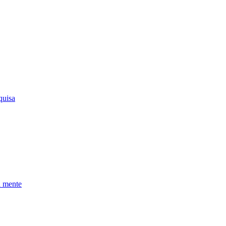
quisa
a mente