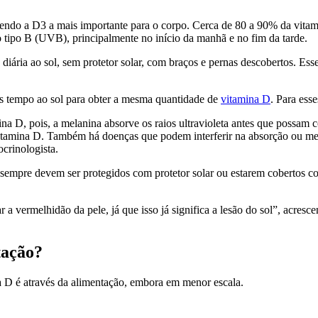
endo a D3 a mais importante para o corpo. Cerca de 80 a 90% da vitam
o tipo B (UVB), principalmente no início da manhã e no fim da tarde.
iária ao sol, sem protetor solar, com braços e pernas descobertos. Ess
is tempo ao sol para obter a mesma quantidade de
vitamina D
. Para ess
ina D, pois, a melanina absorve os raios ultravioleta antes que possam 
mina D. Também há doenças que podem interferir na absorção ou metab
ocrinologista.
o sempre devem ser protegidos com protetor solar ou estarem coberto
ar a vermelhidão da pele, já que isso já significa a lesão do sol”, acre
tação?
na D é através da alimentação, embora em menor escala.