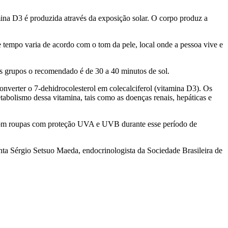
ina D3 é produzida através da exposição solar. O corpo produz a
e tempo varia de acordo com o tom da pele, local onde a pessoa vive e
es grupos o recomendado é de 30 a 40 minutos de sol.
converter o 7-dehidrocolesterol em colecalciferol (vitamina D3). Os
olismo dessa vitamina, tais como as doenças renais, hepáticas e
s com roupas com proteção UVA e UVB durante esse período de
scenta Sérgio Setsuo Maeda, endocrinologista da Sociedade Brasileira de