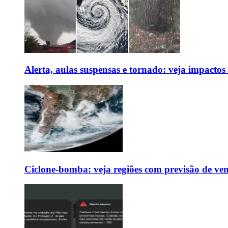
Alerta, aulas suspensas e tornado: veja impactos
Ciclone-bomba: veja regiões com previsão de ven