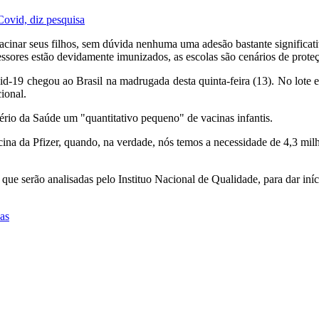
Covid, diz pesquisa
inar seus filhos, sem dúvida nenhuma uma adesão bastante significativ
ssores estão devidamente imunizados, as escolas são cenários de proteçã
id-19 chegou ao Brasil na madrugada desta quinta-feira (13). No lote e
ional.
rio da Saúde um "quantitativo pequeno" de vacinas infantis.
na da Pfizer, quando, na verdade, nós temos a necessidade de 4,3 milh
que serão analisadas pelo Instituo Nacional de Qualidade, para dar iníc
as