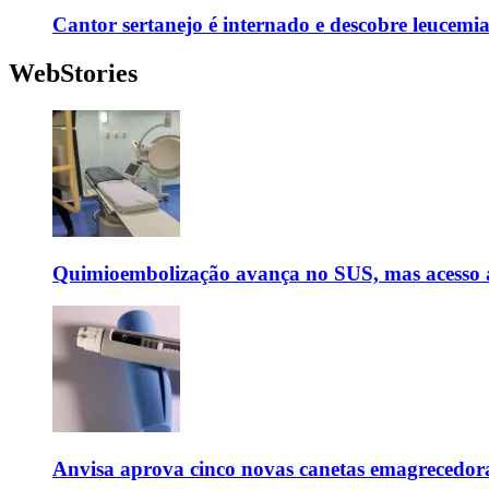
Cantor sertanejo é internado e descobre leucemi
WebStories
Quimioembolização avança no SUS, mas acesso a
Anvisa aprova cinco novas canetas emagrecedor