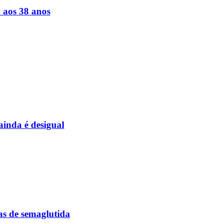
a aos 38 anos
inda é desigual
as de semaglutida