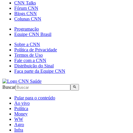
CNN Talks
Fórum CNN
Blogs CNN
Colunas CNN
Programação
Equipe CNN Brasil
Sobre a CNN
Política de Privacidade
Termos de Uso
Fale com a CNN
Distribuição do Sinal
Faça parte da Equipe CNN
Buscar
Pular para o conteúdo
Ao vivo
Política
Money
WW
Agro
Infra