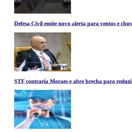
Defesa Civil emite novo alerta para ventos e chu
STF contraria Moraes e abre brecha para reduzir