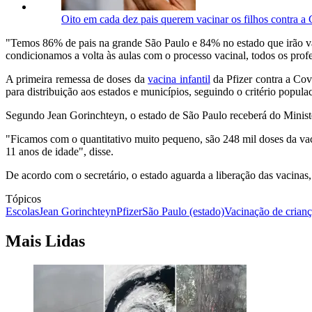
Oito em cada dez pais querem vacinar os filhos contra a 
"Temos 86% de pais na grande São Paulo e 84% no estado que irão vac
condicionamos a volta às aulas com o processo vacinal, todos os profe
A primeira remessa de doses da
vacina infantil
da Pfizer contra a Cov
para distribuição aos estados e municípios, seguindo o critério populac
Segundo Jean Gorinchteyn, o estado de São Paulo receberá do Ministé
"Ficamos com o quantitativo muito pequeno, são 248 mil doses da vaci
11 anos de idade", disse.
De acordo com o secretário, o estado aguarda a liberação das vacinas, 
Tópicos
Escolas
Jean Gorinchteyn
Pfizer
São Paulo (estado)
Vacinação de crianç
Mais Lidas