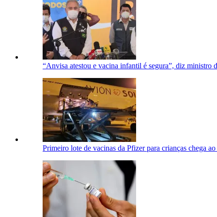
“Anvisa atestou e vacina infantil é segura”, diz ministro
Primeiro lote de vacinas da Pfizer para crianças chega ao