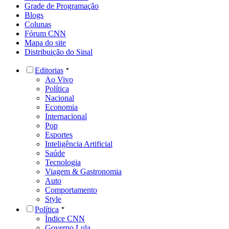
Grade de Programação
Blogs
Colunas
Fórum CNN
Mapa do site
Distribuição do Sinal
Editorias
Ao Vivo
Política
Nacional
Economia
Internacional
Pop
Esportes
Inteligência Artificial
Saúde
Tecnologia
Viagem & Gastronomia
Auto
Comportamento
Style
Política
Índice CNN
Governo Lula