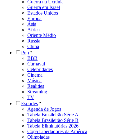
Guerra na Ucrânia
Guerra em Israel
Estados Unidos
Europa
Ásia
África
Oriente Médio
Rússia
China
Pop
BBB
Carnaval
Celebridades
Cinema
Música
Realities
Streaming
TV
Esportes
Agenda de Jogos
Tabela Brasileirão Série A
Tabela Brasileirão Série B
Tabela Eliminatórias 2026
Copa Libertadores da América
Olimpíadas