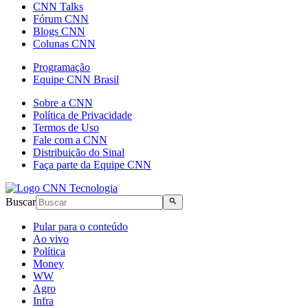
CNN Talks
Fórum CNN
Blogs CNN
Colunas CNN
Programação
Equipe CNN Brasil
Sobre a CNN
Política de Privacidade
Termos de Uso
Fale com a CNN
Distribuição do Sinal
Faça parte da Equipe CNN
Buscar
Pular para o conteúdo
Ao vivo
Política
Money
WW
Agro
Infra