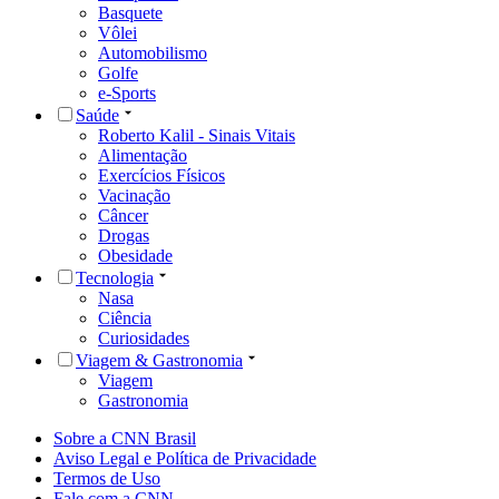
Basquete
Vôlei
Automobilismo
Golfe
e-Sports
Saúde
Roberto Kalil - Sinais Vitais
Alimentação
Exercícios Físicos
Vacinação
Câncer
Drogas
Obesidade
Tecnologia
Nasa
Ciência
Curiosidades
Viagem & Gastronomia
Viagem
Gastronomia
Sobre a CNN Brasil
Aviso Legal e Política de Privacidade
Termos de Uso
Fale com a CNN