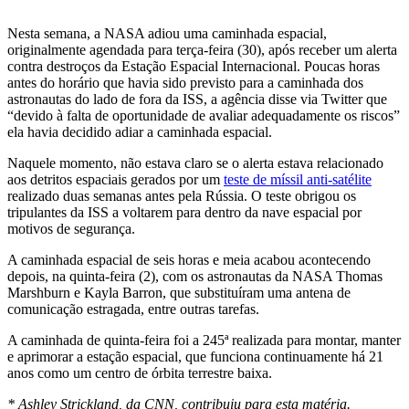
Nesta semana, a NASA adiou uma caminhada espacial,
originalmente agendada para terça-feira (30), após receber um alerta
contra destroços da Estação Espacial Internacional. Poucas horas
antes do horário que havia sido previsto para a caminhada dos
astronautas do lado de fora da ISS, a agência disse via Twitter que
“devido à falta de oportunidade de avaliar adequadamente os riscos”
ela havia decidido adiar a caminhada espacial.
Naquele momento, não estava claro se o alerta estava relacionado
aos detritos espaciais gerados por um
teste de míssil anti-satélite
realizado duas semanas antes pela Rússia. O teste obrigou os
tripulantes da ISS a voltarem para dentro da nave espacial por
motivos de segurança.
A caminhada espacial de seis horas e meia acabou acontecendo
depois, na quinta-feira (2), com os astronautas da NASA Thomas
Marshburn e Kayla Barron, que substituíram uma antena de
comunicação estragada, entre outras tarefas.
A caminhada de quinta-feira foi a 245ª realizada para montar, manter
e aprimorar a estação espacial, que funciona continuamente há 21
anos como um centro de órbita terrestre baixa.
* Ashley Strickland, da CNN, contribuiu para esta matéria.