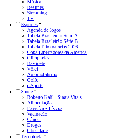
Música
Realities
Streaming
TV
Esportes
Agenda de Jogos
Tabela Brasileirão Série A
Tabela Brasileirão Série B
Tabela Eliminatórias 2026
Copa Libertadores da América
Olimpíadas
Basquete
Vôlei
Automobilismo
Golfe
e-Sports
Saúde
Roberto Kalil - Sinais Vitais
Alimentação
Exercícios Físicos
Vacinação
Câncer
Drogas
Obesidade
Tecnologia