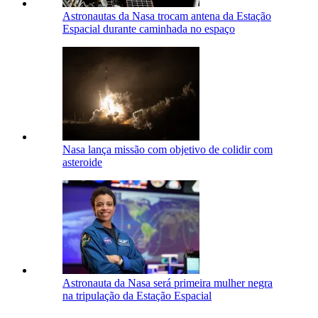
Astronautas da Nasa trocam antena da Estação
Espacial durante caminhada no espaço
Nasa lança missão com objetivo de colidir com
asteroide
Astronauta da Nasa será primeira mulher negra
na tripulação da Estação Espacial