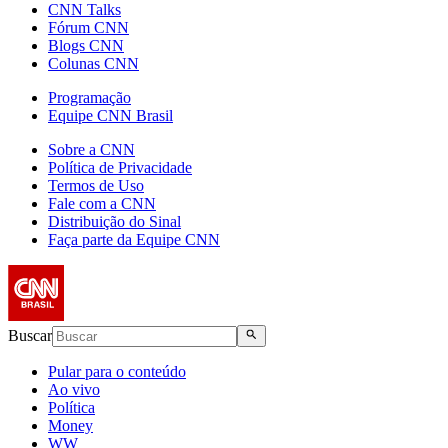
CNN Talks
Fórum CNN
Blogs CNN
Colunas CNN
Programação
Equipe CNN Brasil
Sobre a CNN
Política de Privacidade
Termos de Uso
Fale com a CNN
Distribuição do Sinal
Faça parte da Equipe CNN
Buscar
Pular para o conteúdo
Ao vivo
Política
Money
WW