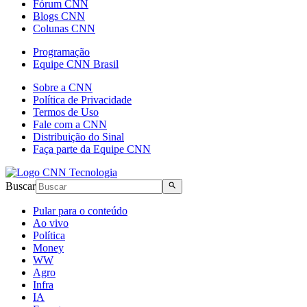
Fórum CNN
Blogs CNN
Colunas CNN
Programação
Equipe CNN Brasil
Sobre a CNN
Política de Privacidade
Termos de Uso
Fale com a CNN
Distribuição do Sinal
Faça parte da Equipe CNN
Buscar
Pular para o conteúdo
Ao vivo
Política
Money
WW
Agro
Infra
IA