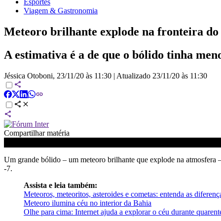
Esportes
Viagem & Gastronomia
Meteoro brilhante explode na fronteira do
A estimativa é a de que o bólido tinha me
Jéssica Otoboni,
23/11/20 às 11:30
|
Atualizado
23/11/20 às 11:30
Compartilhar matéria
Um grande bólido – um meteoro brilhante que explode na atmosfera –
-7.
Assista e leia também:
Meteoros, meteoritos, asteroides e cometas: entenda as diferença
Meteoro ilumina céu no interior da Bahia
Olhe para cima: Internet ajuda a explorar o céu durante quarent