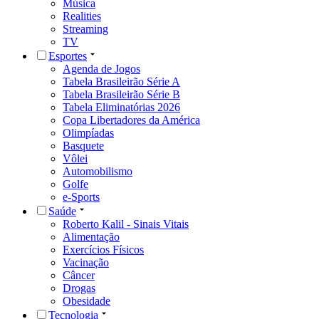
Música
Realities
Streaming
TV
Esportes
Agenda de Jogos
Tabela Brasileirão Série A
Tabela Brasileirão Série B
Tabela Eliminatórias 2026
Copa Libertadores da América
Olimpíadas
Basquete
Vôlei
Automobilismo
Golfe
e-Sports
Saúde
Roberto Kalil - Sinais Vitais
Alimentação
Exercícios Físicos
Vacinação
Câncer
Drogas
Obesidade
Tecnologia