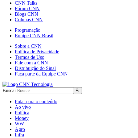
CNN Talks
Fórum CNN
Blogs CNN
Colunas CNN
Programação
Equipe CNN Brasil
Sobre a CNN
Política de Privacidade
Termos de Uso
Fale com a CNN
Distribuição do Sinal
Faça parte da Equipe CNN
Buscar
Pular para o conteúdo
Ao vivo
Política
Money
WW
Agro
Infra