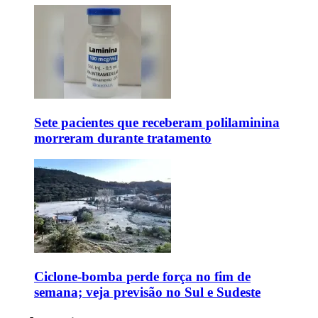
Sete pacientes que receberam polilaminina
morreram durante tratamento
Ciclone-bomba perde força no fim de
semana; veja previsão no Sul e Sudeste