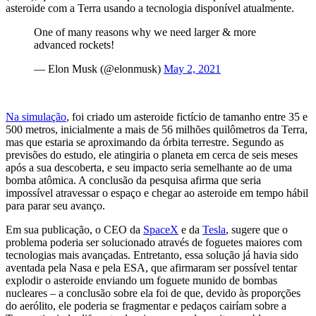
asteroide com a Terra usando a tecnologia disponível atualmente.
One of many reasons why we need larger & more
advanced rockets!
— Elon Musk (@elonmusk)
May 2, 2021
Na simulação
, foi criado um asteroide fictício de tamanho entre 35 e
500 metros, inicialmente a mais de 56 milhões quilômetros da Terra,
mas que estaria se aproximando da órbita terrestre. Segundo as
previsões do estudo, ele atingiria o planeta em cerca de seis meses
após a sua descoberta, e seu impacto seria semelhante ao de uma
bomba atômica. A conclusão da pesquisa afirma que seria
impossível atravessar o espaço e chegar ao asteroide em tempo hábil
para parar seu avanço.
Em sua publicação, o CEO da
SpaceX
e da
Tesla
, sugere que o
problema poderia ser solucionado através de foguetes maiores com
tecnologias mais avançadas. Entretanto, essa solução já havia sido
aventada pela Nasa e pela ESA, que afirmaram ser possível tentar
explodir o asteroide enviando um foguete munido de bombas
nucleares – a conclusão sobre ela foi de que, devido às proporções
do aerólito, ele poderia se fragmentar e pedaços cairíam sobre a