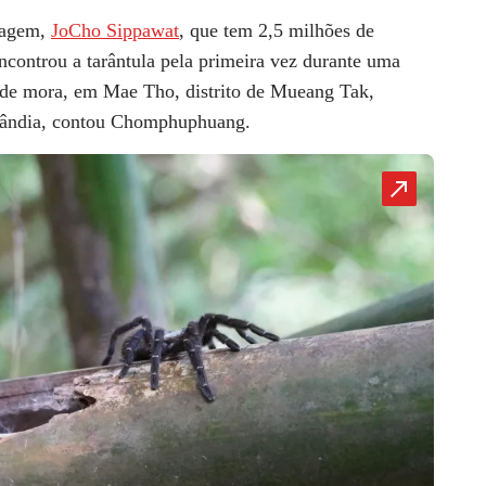
lvagem,
JoCho Sippawat
, que tem 2,5 milhões de
ncontrou a tarântula pela primeira vez durante uma
nde mora, em Mae Tho, distrito de Mueang Tak,
ilândia, contou Chomphuphuang.