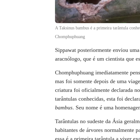
A Taksinus bambus é a primeira tarântula conh
Chomphuphuang
Sippawat posteriormente enviou uma
aracnólogo, que é um cientista que e
Chomphuphuang imediatamente pensou
mas foi somente depois de uma viage
criatura foi oficialmente declarada no
tarântulas conhecidas, esta foi dec
bambus
. Seu nome é uma homenagem a
Tarântulas no sudeste da Ásia geralm
habitantes de árvores normalmente pa
essa é a primeira tarântula a viver 