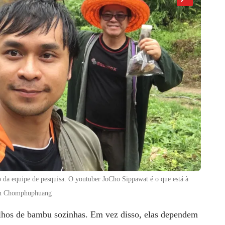
 da equipe de pesquisa. O youtuber JoCho Sippawat é o que está à
rin Chomphuphuang
alhos de bambu sozinhas. Em vez disso, elas dependem