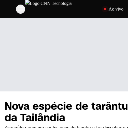
Pular para o cont
Ao vivo
Nova espécie de tarântu
da Tailândia
Aracnídeo vive em caules ocos de bambu e foi descoberto p