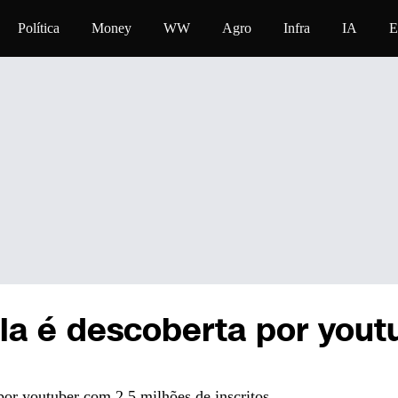
eúdo
Política
Money
WW
Agro
Infra
IA
E
la é descoberta por yout
or youtuber com 2,5 milhões de inscritos