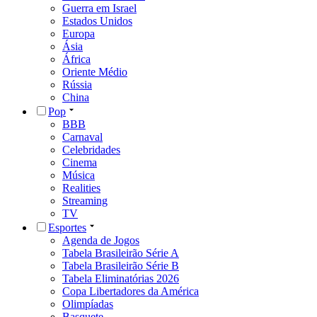
Guerra em Israel
Estados Unidos
Europa
Ásia
África
Oriente Médio
Rússia
China
Pop
BBB
Carnaval
Celebridades
Cinema
Música
Realities
Streaming
TV
Esportes
Agenda de Jogos
Tabela Brasileirão Série A
Tabela Brasileirão Série B
Tabela Eliminatórias 2026
Copa Libertadores da América
Olimpíadas
Basquete