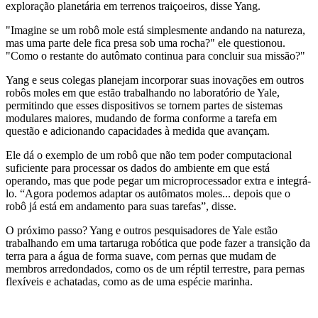
exploração planetária em terrenos traiçoeiros, disse Yang.
"Imagine se um robô mole está simplesmente andando na natureza,
mas uma parte dele fica presa sob uma rocha?" ele questionou.
"Como o restante do autômato continua para concluir sua missão?"
Yang e seus colegas planejam incorporar suas inovações em outros
robôs moles em que estão trabalhando no laboratório de Yale,
permitindo que esses dispositivos se tornem partes de sistemas
modulares maiores, mudando de forma conforme a tarefa em
questão e adicionando capacidades à medida que avançam.
Ele dá o exemplo de um robô que não tem poder computacional
suficiente para processar os dados do ambiente em que está
operando, mas que pode pegar um microprocessador extra e integrá-
lo. “Agora podemos adaptar os autômatos moles... depois que o
robô já está em andamento para suas tarefas”, disse.
O próximo passo? Yang e outros pesquisadores de Yale estão
trabalhando em uma tartaruga robótica que pode fazer a transição da
terra para a água de forma suave, com pernas que mudam de
membros arredondados, como os de um réptil terrestre, para pernas
flexíveis e achatadas, como as de uma espécie marinha.