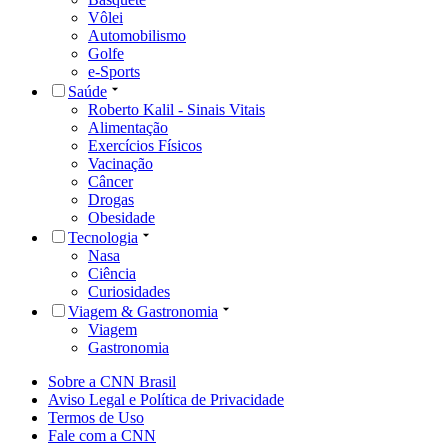
Vôlei
Automobilismo
Golfe
e-Sports
Saúde
Roberto Kalil - Sinais Vitais
Alimentação
Exercícios Físicos
Vacinação
Câncer
Drogas
Obesidade
Tecnologia
Nasa
Ciência
Curiosidades
Viagem & Gastronomia
Viagem
Gastronomia
Sobre a CNN Brasil
Aviso Legal e Política de Privacidade
Termos de Uso
Fale com a CNN