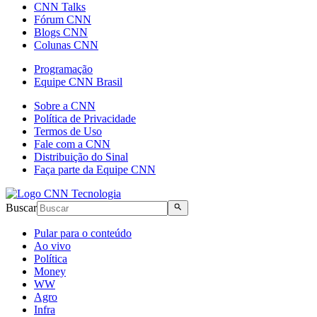
CNN Talks
Fórum CNN
Blogs CNN
Colunas CNN
Programação
Equipe CNN Brasil
Sobre a CNN
Política de Privacidade
Termos de Uso
Fale com a CNN
Distribuição do Sinal
Faça parte da Equipe CNN
Buscar
Pular para o conteúdo
Ao vivo
Política
Money
WW
Agro
Infra