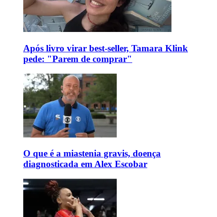
Após livro virar best-seller, Tamara Klink
pede: "Parem de comprar"
O que é a miastenia gravis, doença
diagnosticada em Alex Escobar