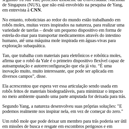
de Singapura (NUS), que não está envolvido na pesquisa de Yang,
em entrevista à
CNN
.
No entanto, roboticistas ao redor do mundo estão trabalhando em
robôs moles, muitas vezes inspirados na natureza, para realizar uma
variedade de tarefas – desde um pequeno dispositivo em forma de
estrela-do-mar para transportar medicamentos através do intestino
humano, até uma máquina mole inspirada em águas-vivas para
exploração subaquática.
Tan, que trabalha com materiais para eletrônicos e robótica moles,
afirma que o robô da Yale é o primeiro dispositivo flexível capaz de
autoamputação e autorreconfiguração que ela já viu. “É uma
inovação muito, muito interessante, que pode ser aplicada em
diversos campos”, disse.
Ela acrescentou que espera ver essa articulação sendo usada em
robôs feitos de materiais biodegradáveis, para minimizar o impacto
no meio ambiente quando uma parte amputada for deixada para trás.
Segundo Yang, a natureza desenvolveu suas próprias soluções: "E
podemos realmente nos inspirar nela, em vez de começar do zero."
Um robô mole que pode deixar um membro para trás poderia ser útil
em missões de busca e resgate em escombros perigosos e em