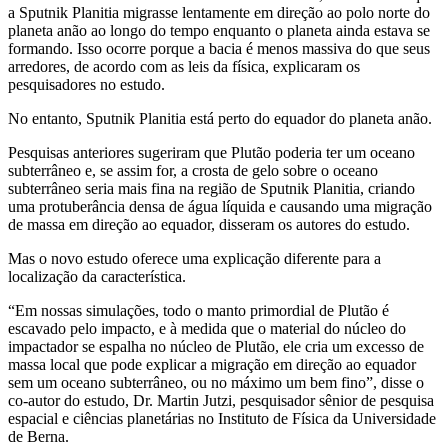
a Sputnik Planitia migrasse lentamente em direção ao polo norte do
planeta anão ao longo do tempo enquanto o planeta ainda estava se
formando. Isso ocorre porque a bacia é menos massiva do que seus
arredores, de acordo com as leis da física, explicaram os
pesquisadores no estudo.
No entanto, Sputnik Planitia está perto do equador do planeta anão.
Pesquisas anteriores sugeriram que Plutão poderia ter um oceano
subterrâneo e, se assim for, a crosta de gelo sobre o oceano
subterrâneo seria mais fina na região de Sputnik Planitia, criando
uma protuberância densa de água líquida e causando uma migração
de massa em direção ao equador, disseram os autores do estudo.
Mas o novo estudo oferece uma explicação diferente para a
localização da característica.
“Em nossas simulações, todo o manto primordial de Plutão é
escavado pelo impacto, e à medida que o material do núcleo do
impactador se espalha no núcleo de Plutão, ele cria um excesso de
massa local que pode explicar a migração em direção ao equador
sem um oceano subterrâneo, ou no máximo um bem fino”, disse o
co-autor do estudo, Dr. Martin Jutzi, pesquisador sênior de pesquisa
espacial e ciências planetárias no Instituto de Física da Universidade
de Berna.