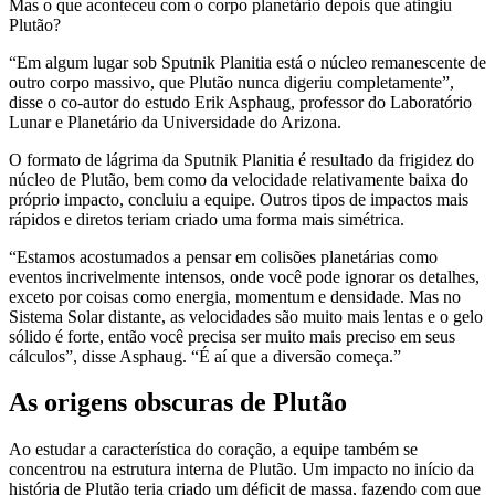
Mas o que aconteceu com o corpo planetário depois que atingiu
Plutão?
“Em algum lugar sob Sputnik Planitia está o núcleo remanescente de
outro corpo massivo, que Plutão nunca digeriu completamente”,
disse o co-autor do estudo Erik Asphaug, professor do Laboratório
Lunar e Planetário da Universidade do Arizona.
O formato de lágrima da Sputnik Planitia é resultado da frigidez do
núcleo de Plutão, bem como da velocidade relativamente baixa do
próprio impacto, concluiu a equipe. Outros tipos de impactos mais
rápidos e diretos teriam criado uma forma mais simétrica.
“Estamos acostumados a pensar em colisões planetárias como
eventos incrivelmente intensos, onde você pode ignorar os detalhes,
exceto por coisas como energia, momentum e densidade. Mas no
Sistema Solar distante, as velocidades são muito mais lentas e o gelo
sólido é forte, então você precisa ser muito mais preciso em seus
cálculos”, disse Asphaug. “É aí que a diversão começa.”
As origens obscuras de Plutão
Ao estudar a característica do coração, a equipe também se
concentrou na estrutura interna de Plutão. Um impacto no início da
história de Plutão teria criado um déficit de massa, fazendo com que