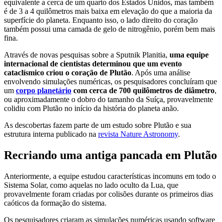
equivalente a cerca de um quarto dos Estados Unidos, mas também
é de 3 a 4 quilômetros mais baixa em elevação do que a maioria da
superfície do planeta. Enquanto isso, o lado direito do coração
também possui uma camada de gelo de nitrogênio, porém bem mais
fina.
Através de novas pesquisas sobre a Sputnik Planitia,
uma equipe
internacional de cientistas determinou que um evento
cataclísmico criou o coração de Plutão
. Após uma análise
envolvendo simulações numéricas, os pesquisadores concluíram que
um
corpo planetário
com cerca de 700 quilômetros de diâmetro
,
ou aproximadamente o dobro do tamanho da Suíça, provavelmente
colidiu com Plutão no início da história do planeta anão.
As descobertas fazem parte de um estudo sobre Plutão e sua
estrutura interna publicado na
revista Nature Astronomy
.
Recriando uma antiga pancada em Plutão
Anteriormente, a equipe estudou características incomuns em todo o
Sistema Solar, como aquelas no lado oculto da Lua, que
provavelmente foram criadas por colisões durante os primeiros dias
caóticos da formação do sistema.
Os pesquisadores criaram as simulações numéricas usando software