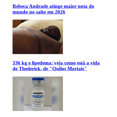
Rebeca Andrade atinge maior nota do
mundo no salto em 2026
336 kg e lipedema: veja como está a vida
de Thederick, de "Quilos Mortais"