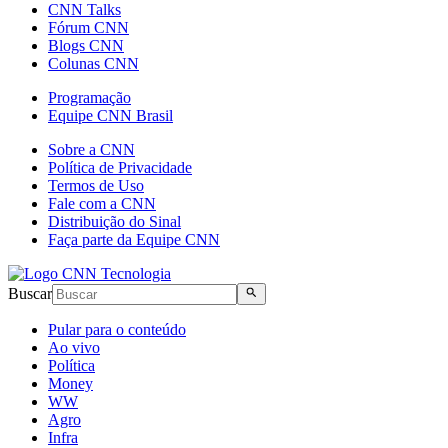
CNN Talks
Fórum CNN
Blogs CNN
Colunas CNN
Programação
Equipe CNN Brasil
Sobre a CNN
Política de Privacidade
Termos de Uso
Fale com a CNN
Distribuição do Sinal
Faça parte da Equipe CNN
Buscar
Pular para o conteúdo
Ao vivo
Política
Money
WW
Agro
Infra