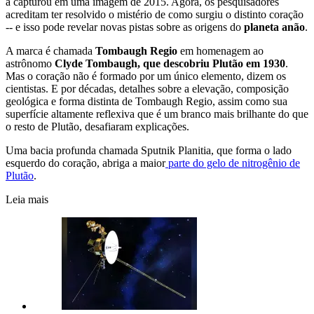
a capturou em uma imagem de 2015. Agora, os pesquisadores
acreditam ter resolvido o mistério de como surgiu o distinto coração
-- e isso pode revelar novas pistas sobre as origens do
planeta anão
.
A marca é chamada
Tombaugh Regio
em homenagem ao
astrônomo
Clyde Tombaugh, que descobriu Plutão em 1930
.
Mas o coração não é formado por um único elemento, dizem os
cientistas. E por décadas, detalhes sobre a elevação, composição
geológica e forma distinta de Tombaugh Regio, assim como sua
superfície altamente reflexiva que é um branco mais brilhante do que
o resto de Plutão, desafiaram explicações.
Uma bacia profunda chamada Sputnik Planitia, que forma o lado
esquerdo do coração, abriga a maior
parte do gelo de nitrogênio de
Plutão
.
Leia mais