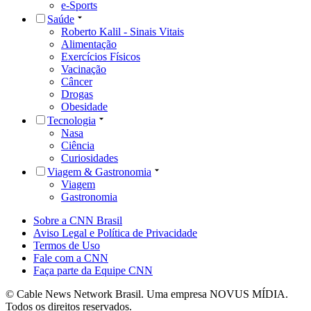
e-Sports
Saúde
Roberto Kalil - Sinais Vitais
Alimentação
Exercícios Físicos
Vacinação
Câncer
Drogas
Obesidade
Tecnologia
Nasa
Ciência
Curiosidades
Viagem & Gastronomia
Viagem
Gastronomia
Sobre a CNN Brasil
Aviso Legal e Política de Privacidade
Termos de Uso
Fale com a CNN
Faça parte da Equipe CNN
© Cable News Network Brasil. Uma empresa NOVUS MÍDIA.
Todos os direitos reservados.