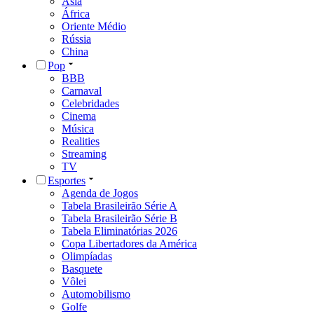
Ásia
África
Oriente Médio
Rússia
China
Pop
BBB
Carnaval
Celebridades
Cinema
Música
Realities
Streaming
TV
Esportes
Agenda de Jogos
Tabela Brasileirão Série A
Tabela Brasileirão Série B
Tabela Eliminatórias 2026
Copa Libertadores da América
Olimpíadas
Basquete
Vôlei
Automobilismo
Golfe