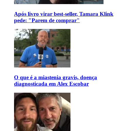
Após livro virar best-seller, Tamara Klink
pede: "Parem de comprar"
O que é a miastenia gravis, doença
diagnosticada em Alex Escobar