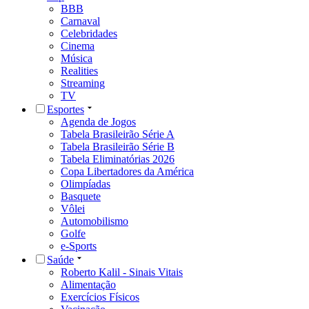
BBB
Carnaval
Celebridades
Cinema
Música
Realities
Streaming
TV
Esportes
Agenda de Jogos
Tabela Brasileirão Série A
Tabela Brasileirão Série B
Tabela Eliminatórias 2026
Copa Libertadores da América
Olimpíadas
Basquete
Vôlei
Automobilismo
Golfe
e-Sports
Saúde
Roberto Kalil - Sinais Vitais
Alimentação
Exercícios Físicos