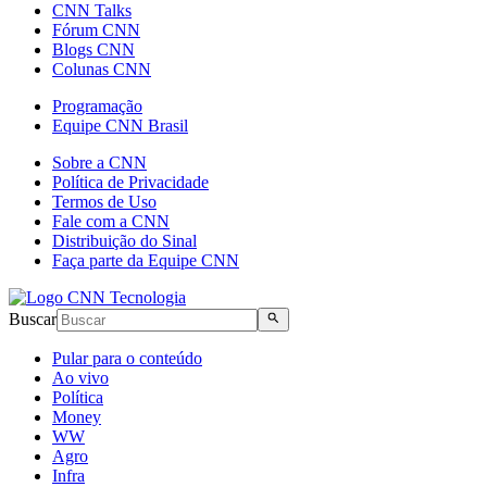
CNN Talks
Fórum CNN
Blogs CNN
Colunas CNN
Programação
Equipe CNN Brasil
Sobre a CNN
Política de Privacidade
Termos de Uso
Fale com a CNN
Distribuição do Sinal
Faça parte da Equipe CNN
Buscar
Pular para o conteúdo
Ao vivo
Política
Money
WW
Agro
Infra