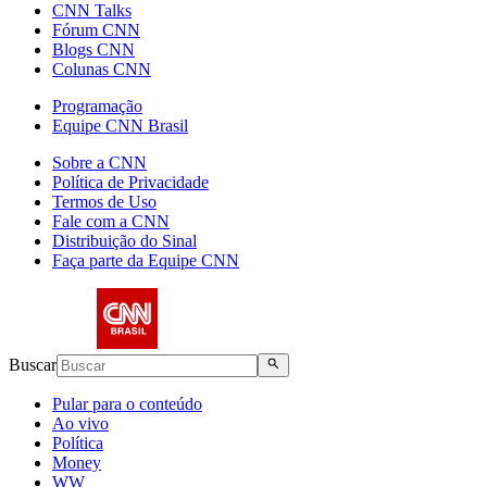
CNN Talks
Fórum CNN
Blogs CNN
Colunas CNN
Programação
Equipe CNN Brasil
Sobre a CNN
Política de Privacidade
Termos de Uso
Fale com a CNN
Distribuição do Sinal
Faça parte da Equipe CNN
Buscar
Pular para o conteúdo
Ao vivo
Política
Money
WW