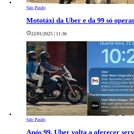
São Paulo
Mototáxi da Uber e da 99 só opera
22/01/2025 | 11:36
São Paulo
Após 99, Uber volta a oferecer ser