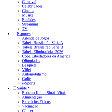
Carnaval
Celebridades
Cinema
Música
Realities
Streaming
TV
Esportes
Agenda de Jogos
Tabela Brasileirão Série A
Tabela Brasileirão Série B
Tabela Eliminatórias 2026
Copa Libertadores da América
Olimpíadas
Basquete
Vôlei
Automobilismo
Golfe
e-Sports
Saúde
Roberto Kalil - Sinais Vitais
Alimentação
Exercícios Físicos
Vacinação
Câncer