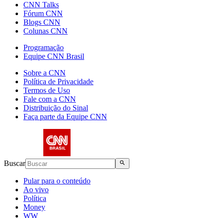
CNN Talks
Fórum CNN
Blogs CNN
Colunas CNN
Programação
Equipe CNN Brasil
Sobre a CNN
Política de Privacidade
Termos de Uso
Fale com a CNN
Distribuição do Sinal
Faça parte da Equipe CNN
Buscar
Pular para o conteúdo
Ao vivo
Política
Money
WW