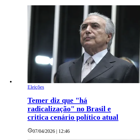
Eleições
Temer diz que "há
radicalização" no Brasil e
critica cenário político atual
07/04/2026 | 12:46