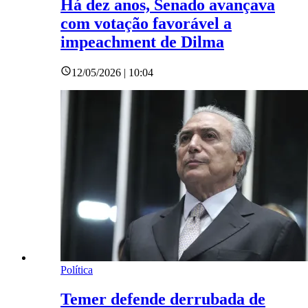
Há dez anos, Senado avançava
com votação favorável a
impeachment de Dilma
12/05/2026 | 10:04
Política
Temer defende derrubada de