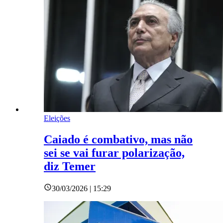
Eleições
Caiado é combativo, mas não
sei se vai furar polarização,
diz Temer
30/03/2026 | 15:29