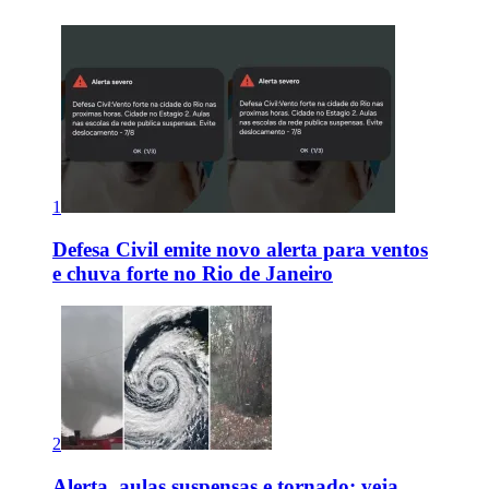
1
Defesa Civil emite novo alerta para ventos
e chuva forte no Rio de Janeiro
2
Alerta, aulas suspensas e tornado: veja