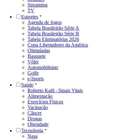
Streaming
TV
Esportes
Agenda de Jogos
Tabela Brasileirão Série A
Tabela Brasileirão Série B
Tabela Eliminatórias 2026
Copa Libertadores da América
Olimpíadas
Basquete
Vôlei
Automobilismo
Golfe
e-Sports
Saúde
Roberto Kalil - Sinais Vitais
Alimentação
Exercícios Físicos
Vacinação
Câncer
Drogas
Obesidade
Tecnologia
Nasa