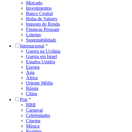
Mercado
Investimentos
Banco Central
Bolsa de Valores
Imposto de Renda
Finanças Pessoais
Loterias
Sustentabilidade
Internacional
Guerra na Ucrânia
Guerra em Israel
Estados Unidos
Europa
Ásia
África
Oriente Médio
Rússia
China
Pop
BBB
Carnaval
Celebridades
Cinema
Música
Realities