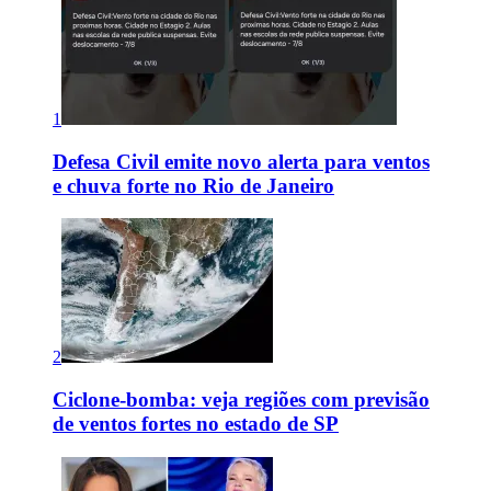
1
Defesa Civil emite novo alerta para ventos
e chuva forte no Rio de Janeiro
2
Ciclone-bomba: veja regiões com previsão
de ventos fortes no estado de SP