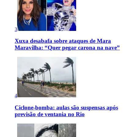
3
Xuxa desabafa sobre ataques de Mara
Maravilha: “Quer pegar carona na nave”
4
Ciclone-bomba: aulas são suspensas após
previsão de ventania no Rio