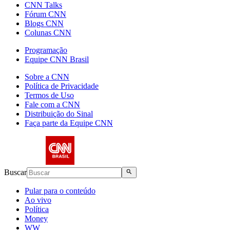
CNN Talks
Fórum CNN
Blogs CNN
Colunas CNN
Programação
Equipe CNN Brasil
Sobre a CNN
Política de Privacidade
Termos de Uso
Fale com a CNN
Distribuição do Sinal
Faça parte da Equipe CNN
Buscar
Pular para o conteúdo
Ao vivo
Política
Money
WW