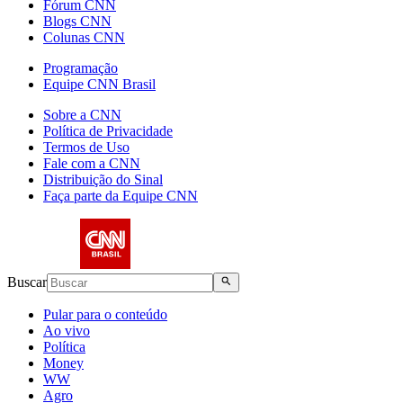
Fórum CNN
Blogs CNN
Colunas CNN
Programação
Equipe CNN Brasil
Sobre a CNN
Política de Privacidade
Termos de Uso
Fale com a CNN
Distribuição do Sinal
Faça parte da Equipe CNN
Buscar
Pular para o conteúdo
Ao vivo
Política
Money
WW
Agro