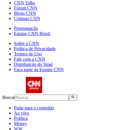
CNN Talks
Fórum CNN
Blogs CNN
Colunas CNN
Programação
Equipe CNN Brasil
Sobre a CNN
Política de Privacidade
Termos de Uso
Fale com a CNN
Distribuição do Sinal
Faça parte da Equipe CNN
Buscar
Pular para o conteúdo
Ao vivo
Política
Money
WW