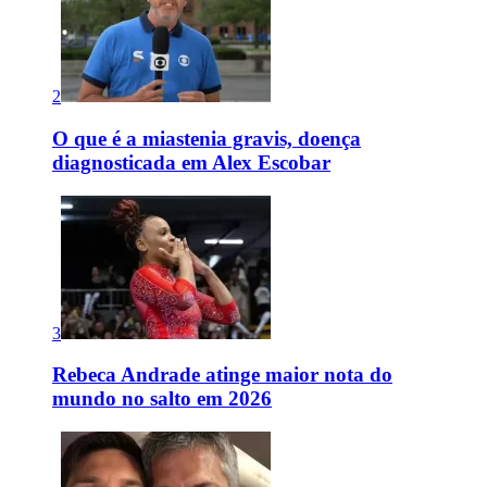
2
O que é a miastenia gravis, doença
diagnosticada em Alex Escobar
3
Rebeca Andrade atinge maior nota do
mundo no salto em 2026