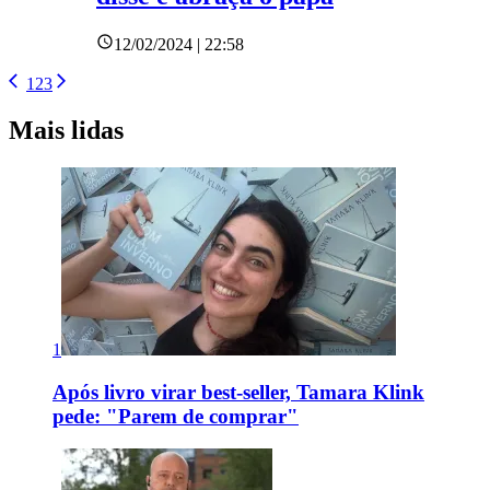
12/02/2024 | 22:58
1
2
3
Mais lidas
1
Após livro virar best-seller, Tamara Klink
pede: "Parem de comprar"