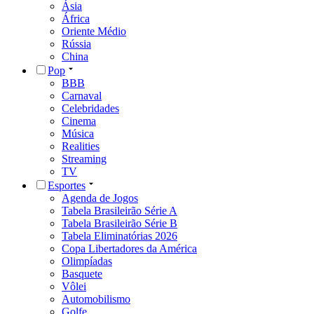
Ásia
África
Oriente Médio
Rússia
China
Pop
BBB
Carnaval
Celebridades
Cinema
Música
Realities
Streaming
TV
Esportes
Agenda de Jogos
Tabela Brasileirão Série A
Tabela Brasileirão Série B
Tabela Eliminatórias 2026
Copa Libertadores da América
Olimpíadas
Basquete
Vôlei
Automobilismo
Golfe