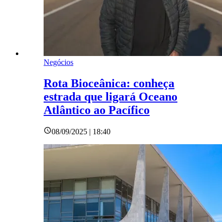
Negócios
Rota Bioceânica: conheça
estrada que ligará Oceano
Atlântico ao Pacífico
08/09/2025 | 18:40