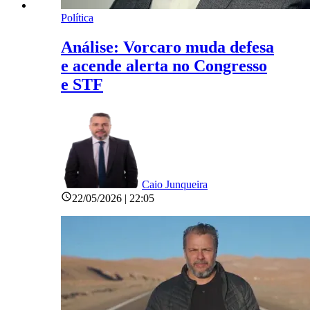
Política
Análise: Vorcaro muda defesa
e acende alerta no Congresso
e STF
Caio Junqueira
22/05/2026 | 22:05