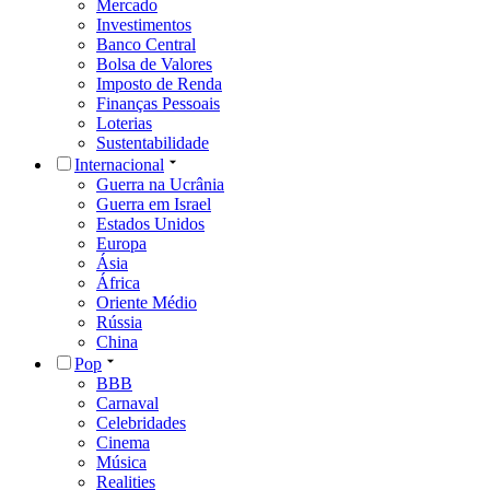
Mercado
Investimentos
Banco Central
Bolsa de Valores
Imposto de Renda
Finanças Pessoais
Loterias
Sustentabilidade
Internacional
Guerra na Ucrânia
Guerra em Israel
Estados Unidos
Europa
Ásia
África
Oriente Médio
Rússia
China
Pop
BBB
Carnaval
Celebridades
Cinema
Música
Realities