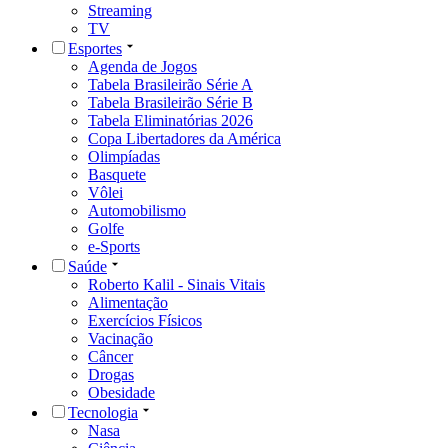
Streaming
TV
Esportes
Agenda de Jogos
Tabela Brasileirão Série A
Tabela Brasileirão Série B
Tabela Eliminatórias 2026
Copa Libertadores da América
Olimpíadas
Basquete
Vôlei
Automobilismo
Golfe
e-Sports
Saúde
Roberto Kalil - Sinais Vitais
Alimentação
Exercícios Físicos
Vacinação
Câncer
Drogas
Obesidade
Tecnologia
Nasa