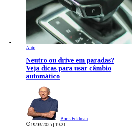
Auto
Neutro ou drive em paradas?
Veja dicas para usar câmbio
automático
Boris Feldman
19/03/2025 | 19:21