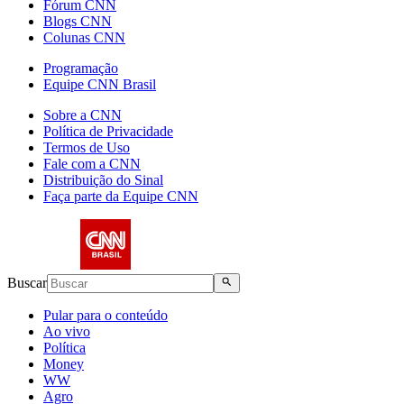
Fórum CNN
Blogs CNN
Colunas CNN
Programação
Equipe CNN Brasil
Sobre a CNN
Política de Privacidade
Termos de Uso
Fale com a CNN
Distribuição do Sinal
Faça parte da Equipe CNN
Buscar
Pular para o conteúdo
Ao vivo
Política
Money
WW
Agro