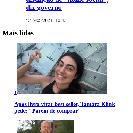
diz governo
19/05/2023 | 10:47
Mais lidas
1
Após livro virar best-seller, Tamara Klink
pede: "Parem de comprar"