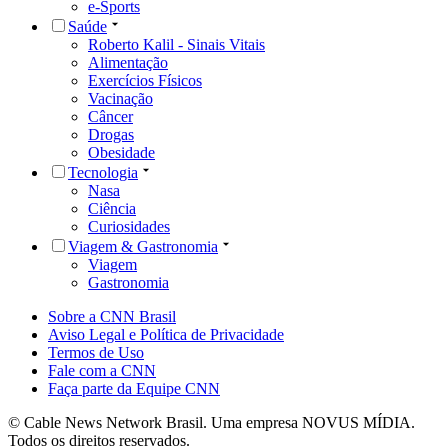
e-Sports
Saúde
Roberto Kalil - Sinais Vitais
Alimentação
Exercícios Físicos
Vacinação
Câncer
Drogas
Obesidade
Tecnologia
Nasa
Ciência
Curiosidades
Viagem & Gastronomia
Viagem
Gastronomia
Sobre a CNN Brasil
Aviso Legal e Política de Privacidade
Termos de Uso
Fale com a CNN
Faça parte da Equipe CNN
© Cable News Network Brasil. Uma empresa NOVUS MÍDIA.
Todos os direitos reservados.