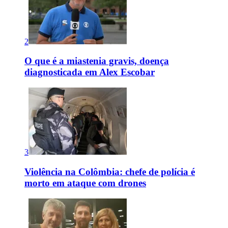
2
O que é a miastenia gravis, doença
diagnosticada em Alex Escobar
3
Violência na Colômbia: chefe de polícia é
morto em ataque com drones