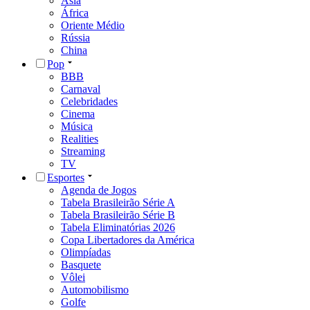
Ásia
África
Oriente Médio
Rússia
China
Pop
BBB
Carnaval
Celebridades
Cinema
Música
Realities
Streaming
TV
Esportes
Agenda de Jogos
Tabela Brasileirão Série A
Tabela Brasileirão Série B
Tabela Eliminatórias 2026
Copa Libertadores da América
Olimpíadas
Basquete
Vôlei
Automobilismo
Golfe