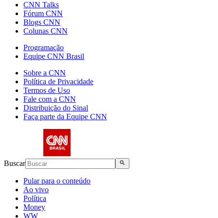
CNN Talks
Fórum CNN
Blogs CNN
Colunas CNN
Programação
Equipe CNN Brasil
Sobre a CNN
Política de Privacidade
Termos de Uso
Fale com a CNN
Distribuição do Sinal
Faça parte da Equipe CNN
Buscar
Pular para o conteúdo
Ao vivo
Política
Money
WW