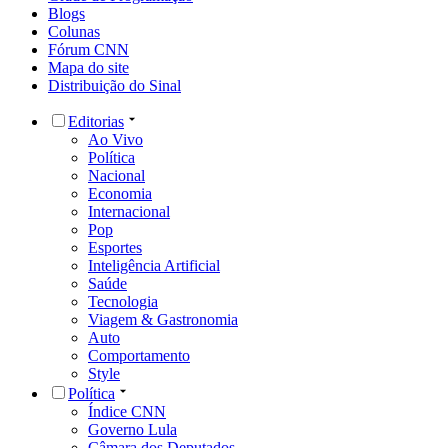
Blogs
Colunas
Fórum CNN
Mapa do site
Distribuição do Sinal
Editorias
Ao Vivo
Política
Nacional
Economia
Internacional
Pop
Esportes
Inteligência Artificial
Saúde
Tecnologia
Viagem & Gastronomia
Auto
Comportamento
Style
Política
Índice CNN
Governo Lula
Câmara dos Deputados