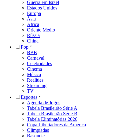
Guerra em Israel
Estados Unidos
Europa
Ásia
África
Oriente Médio
Rússia
China
Pop
BBB
Carnaval
Celebridades
Cinema
Música
Realities
Streaming
TV
Esportes
Agenda de Jogos
Tabela Brasileirão Série A
Tabela Brasileirão Série B
Tabela Eliminatórias 2026
Copa Libertadores da América
Olimpíadas
Basquete