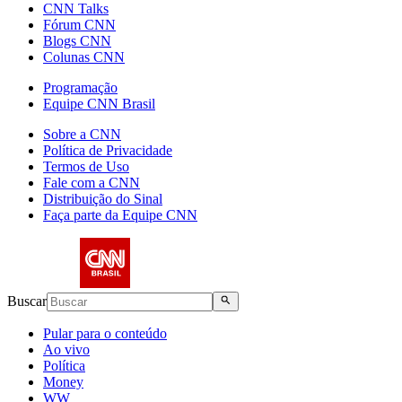
CNN Talks
Fórum CNN
Blogs CNN
Colunas CNN
Programação
Equipe CNN Brasil
Sobre a CNN
Política de Privacidade
Termos de Uso
Fale com a CNN
Distribuição do Sinal
Faça parte da Equipe CNN
Buscar
Pular para o conteúdo
Ao vivo
Política
Money
WW