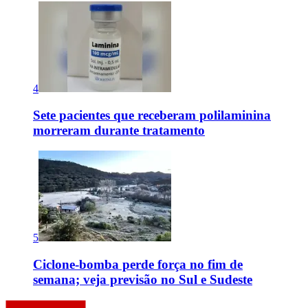
4
Sete pacientes que receberam polilaminina
morreram durante tratamento
5
Ciclone-bomba perde força no fim de
semana; veja previsão no Sul e Sudeste