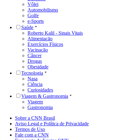
Vôlei
Automobilismo
Golfe
e-Sports
Saúde
Roberto Kalil - Sinais Vitais
Alimentação
Exercícios Físicos
Vacinação
Câncer
Drogas
Obesidade
Tecnologia
Nasa
Ciência
Curiosidades
Viagem & Gastronomia
Viagem
Gastronomia
Sobre a CNN Brasil
Aviso Legal e Política de Privacidade
Termos de Uso
Fale com a CNN