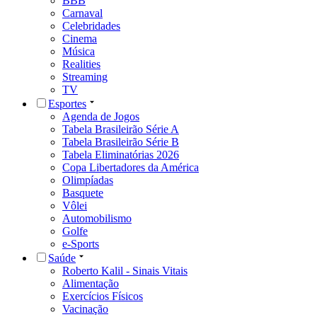
BBB
Carnaval
Celebridades
Cinema
Música
Realities
Streaming
TV
Esportes
Agenda de Jogos
Tabela Brasileirão Série A
Tabela Brasileirão Série B
Tabela Eliminatórias 2026
Copa Libertadores da América
Olimpíadas
Basquete
Vôlei
Automobilismo
Golfe
e-Sports
Saúde
Roberto Kalil - Sinais Vitais
Alimentação
Exercícios Físicos
Vacinação