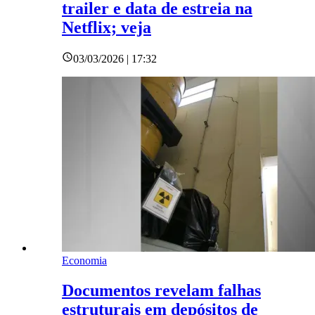
trailer e data de estreia na
Netflix; veja
03/03/2026 | 17:32
Economia
Documentos revelam falhas
estruturais em depósitos de