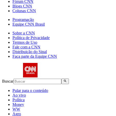
Fórum CNN
Blogs CNN
Colunas CNN
Programação
Equipe CNN Brasil
Sobre a CNN
Política de Privacidade
Termos de Uso
Fale com a CNN
Distribuição do Sinal
Faça parte da Equipe CNN
Buscar
Pular para o conteúdo
Ao vivo
Política
Money
WW
Agro