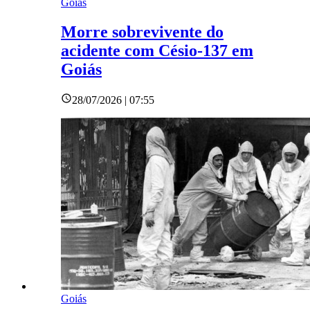
Goiás
Morre sobrevivente do
acidente com Césio-137 em
Goiás
28/07/2026 | 07:55
Goiás