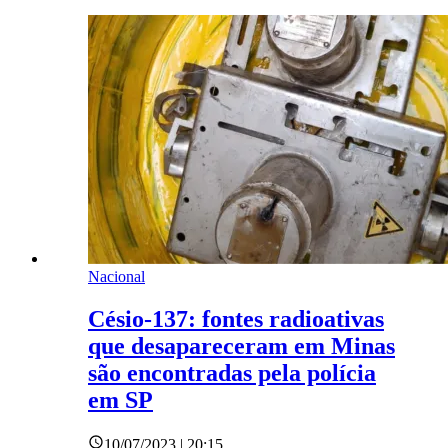
Nacional
Césio-137: fontes radioativas
que desapareceram em Minas
são encontradas pela polícia
em SP
10/07/2023 | 20:15