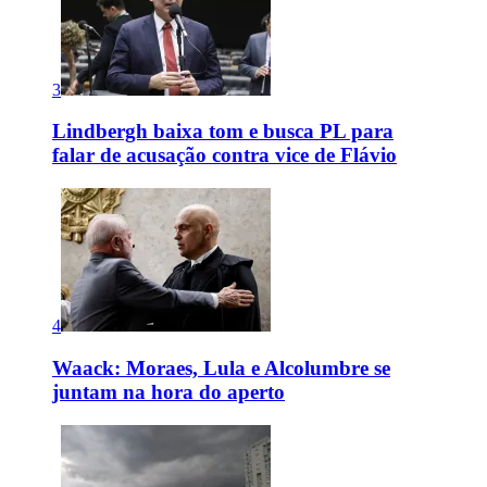
3
Lindbergh baixa tom e busca PL para
falar de acusação contra vice de Flávio
4
Waack: Moraes, Lula e Alcolumbre se
juntam na hora do aperto