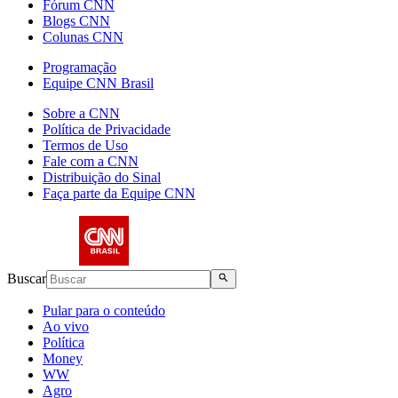
Fórum CNN
Blogs CNN
Colunas CNN
Programação
Equipe CNN Brasil
Sobre a CNN
Política de Privacidade
Termos de Uso
Fale com a CNN
Distribuição do Sinal
Faça parte da Equipe CNN
Buscar
Pular para o conteúdo
Ao vivo
Política
Money
WW
Agro