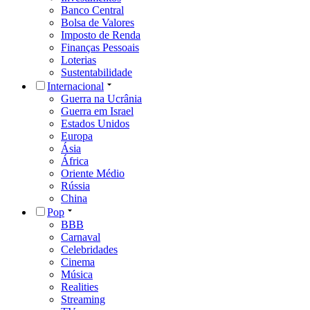
Banco Central
Bolsa de Valores
Imposto de Renda
Finanças Pessoais
Loterias
Sustentabilidade
Internacional
Guerra na Ucrânia
Guerra em Israel
Estados Unidos
Europa
Ásia
África
Oriente Médio
Rússia
China
Pop
BBB
Carnaval
Celebridades
Cinema
Música
Realities
Streaming