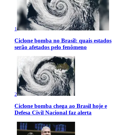
1
Ciclone bomba no Brasil: quais estados
serão afetados pelo fenômeno
2
Ciclone bomba chega ao Brasil hoje e
Defesa Civil Nacional faz alerta