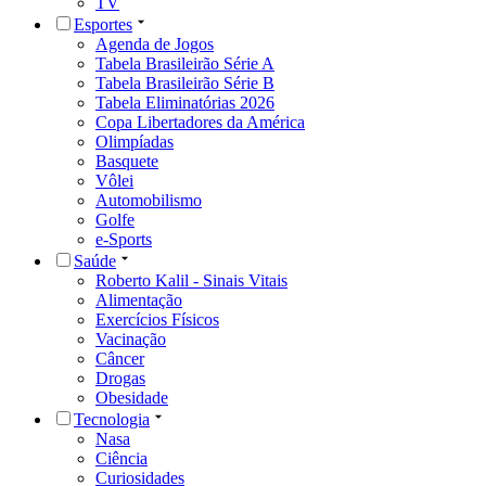
TV
Esportes
Agenda de Jogos
Tabela Brasileirão Série A
Tabela Brasileirão Série B
Tabela Eliminatórias 2026
Copa Libertadores da América
Olimpíadas
Basquete
Vôlei
Automobilismo
Golfe
e-Sports
Saúde
Roberto Kalil - Sinais Vitais
Alimentação
Exercícios Físicos
Vacinação
Câncer
Drogas
Obesidade
Tecnologia
Nasa
Ciência
Curiosidades