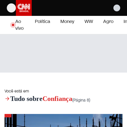
Pular para o conteúdo
Ao
Política
Money
WW
Agro
I
vivo
Você está em
Tudo sobre
Confiança
(Página 8)