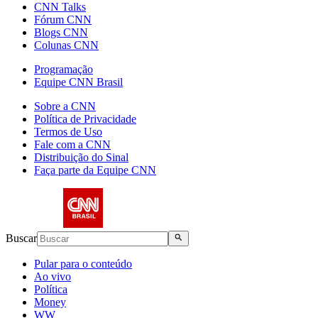
CNN Talks
Fórum CNN
Blogs CNN
Colunas CNN
Programação
Equipe CNN Brasil
Sobre a CNN
Política de Privacidade
Termos de Uso
Fale com a CNN
Distribuição do Sinal
Faça parte da Equipe CNN
Buscar
Pular para o conteúdo
Ao vivo
Política
Money
WW