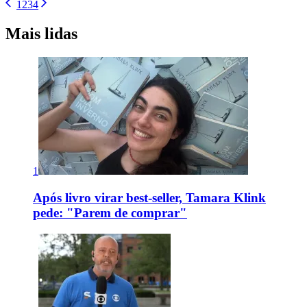
1
2
3
4
Mais lidas
1
Após livro virar best-seller, Tamara Klink
pede: "Parem de comprar"