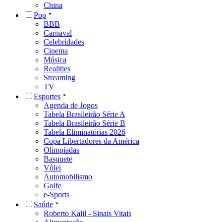
China
Pop
BBB
Carnaval
Celebridades
Cinema
Música
Realities
Streaming
TV
Esportes
Agenda de Jogos
Tabela Brasileirão Série A
Tabela Brasileirão Série B
Tabela Eliminatórias 2026
Copa Libertadores da América
Olimpíadas
Basquete
Vôlei
Automobilismo
Golfe
e-Sports
Saúde
Roberto Kalil - Sinais Vitais